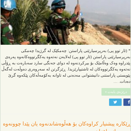
* (ئار توو پی) بەرپرسیارێتی پاراستن: چەمکێک لە گرژیدا چەمکی
بەرپرسیارێتی پاراستن (ئار توو پی) لەلایەن نەتەوە یەکگرتووەکانەوە پەرەی
پێدراوە وەک وەڵامێک بۆ بیرکردنەوە لە دوای جەنگی سارد سەبارەت بە ڕۆڵی
نەتەوە یەکگرتووەکان لە ئاشتیپارێزیدا. ڕێزگرتن لە سەروەری دەوڵەت لەگەڵ
پێویستی پاراستنی دانیشتوانی مەدەنی لە تاوانە بەکۆمەڵەکان پێکەوە گرێ
دەدات. …
درێژەی بابەت »
ڕێکارە پیشنیار کراوەکان بۆ هەڵوەشاندنەوە یان پێدا چوونەوە