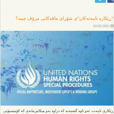
“ڕێکارە تایبەتەکان”ی شۆرای مافەکانی مرۆڤ چییە؟
01/02/2021
ڕێکاری تایبەت، ئەو ناوە گشتیەیە کە دراوە بەو میکانیزمانەی کە کۆمیسیۆنی