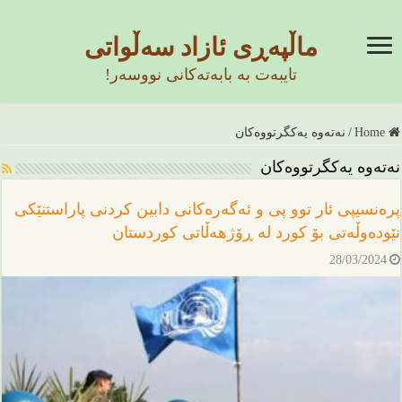
ماڵپەڕی ئازاد سەڵواتی
تایبەت بە بابەتەکانی نووسەر!
Home
/
نەتەوە یەکگرتووەکان
نەتەوە یەکگرتووەکان
پرەنسیپی ئار توو پی و ئەگەرەکانی دابین کردنی پاراستنێکی
نێودەوڵەتی بۆ کورد لە ڕۆژهەڵاتی کوردستان
28/03/2024