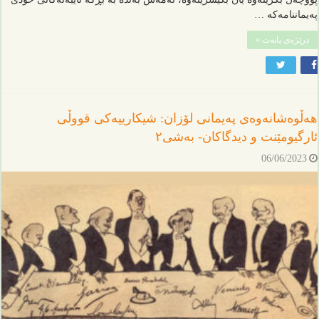
پەیماننامەکە …
درێژەی بابەت »
هەڵوەشانەوەی پەیمانی لۆزان: شیکارییەکی قووڵی
ئارگیومێنت و دیدگاکان- بەشی٢
06/06/2023