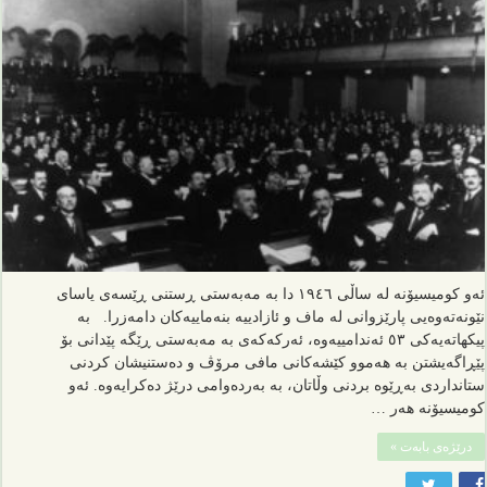
ئەو کومیسیۆنە لە ساڵی ١٩٤٦ دا بە مەبەستی ڕستنی ڕێسەی یاسای
نێونەتەوەیی پارێزوانی لە ماف و ئازادییە بنەماییەکان دامەزرا. بە
پیکهاتەیەکی ٥٣ ئەندامییەوە، ئەرکەکەی بە مەبەستی ڕێگە پێدانی بۆ
پێڕاگەیشتن بە هەموو کێشەکانی مافی مرۆڤ و دەستنیشان کردنی
ستانداردی بەڕێوە بردنی وڵاتان، بە بەردەوامی درێژ دەکرایەوە. ئەو
کومیسیۆنە هەر …
درێژەی بابەت »