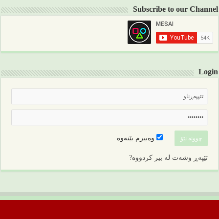
Subscribe to our Channel
Login
وەبیرم بێنەوە
تێپەڕ وشەت لە بیر کردووە?