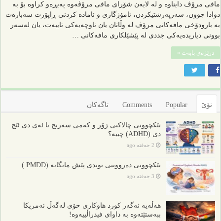
مافی مرۆڤ دایناوە و لە لایەن شۆرای مافی مرۆڤەوە پەیڕەو کراوە بۆ بە
دوادا چوون، سەرپەرشتیکردن، ئامۆژگاری و ئامادە کردنی ڕاپۆرت سەبارەت
بە بارودۆخی مافەکانی مرۆڤ لە وڵاتان یان ناوچەیەکی تایبەت، یان لەسەر
بوونی دیاریدەیەکی جددی لە پێشێلکاری مافەکانی …
درێژەی بابەت »
نۆێ
Popular
Comments
تاگەکان
تێکچوونی چالاکیی زۆر و کەمی سەرنج یا ئەی دی ئێچ
دی (ADHD) چییە؟
2 حەفتە ago
تێکچوونی دەروونیی توندی پێش مانگانە (PMDD )
3 حەفتە ago
هەڵەیە ئەگەر کورد هاوکاری خۆی لەگەڵ ئەمریکا
ببەستێتەوە بە داوای فیدراڵییەوە!