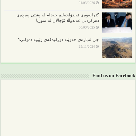
04/03/2026
گێڕانەوەی ئەبدۆلحەلیم خەدام لە پشتی پەردەی
دەرکردنی عەبدوڵلا ئۆجالان لە سوریا
30/03/2025
چی لەبارەی خەزێنە دزراوەکەی زێویە دەزانی؟
25/11/2024
Find us on Facebook