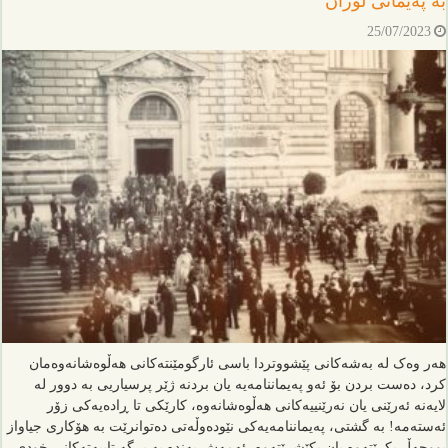
بە پەیمانی لۆزان
25/07/2023
هەر وەک لە بەشەکانی پێشووتردا باسی ئارگومێنتەکانی هەڵوەشانەوەمان
کرد، دەست بردن بۆ ئەو پەیماننامەیە یان بردنە ژێر پرسیاریی بە دوور لە
لایەنە ئەرێنی یان نەرێنییەکانی هەڵوەشانەوە، کارێکی تا ڕادەیەکی زۆر
ئەستەمە! بە گشتی، پەیماننامەیەکی نێودەوڵەتی دەتوانرێت بە هۆکاری جیاواز
پووچەڵ بکرێتەوە یان بکێشرێتەوە، ئەمەش بەندە بە بڕگە تایبەتەکانی خودی