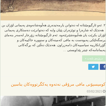
٢. ئەو ئارگیومێنتانە لە دەتوانن یارمەتیدەری هەڵوەشانەوەی پەیمانی لۆزان بن
هەندێک لە شارەزا و توێژەران پێیان وایە کە دەتوانرێت دەستکاری پەیمانی
لۆزان بکرێت یان هەڵبوەشێنرێتەوە. ئەم ئارگیومێنتانە زۆرجار لەسەر بنەمای
پرسگەلێکی پەیوەست بە مافی کەمینەکان و سنوورە خاکییەکان و
گۆڕانکارییە سیاسییەکان دامەزراون. هەندێک دەڵێن کە بڕگەکانی
پەیماننامەکە چیتر پێداویستی …
درێژەی بابەت »
کومیسیۆنی مافی مرۆڤی نەتەوە یەکگرتووەکان بناسین
03/02/2021