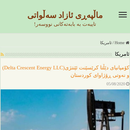
ماڵپەڕی ئازاد سەڵواتی
تایبەت بە بابەتەکانی نووسەر!
Home
/
ئامریکا
ئامریکا
کۆمپانیای دێڵتا کرێسێنت ئێنتژی(Delta Crescent Energy LLC)
و نەوتی ڕۆژاوای کوردستان
05/08/2020