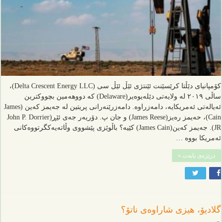
کۆمپانیای دێڵتا کرێسێنت ئێنتژی ئێڵ ئێڵ سی (Delta Crescent Energy LLC)،
ساڵی ٢٠١٩ لە ولایەتی دێلەیوەیر(Delaware) کە دووهەمین بچووکترین
ئەیالەتی ئەمریکایە، دامەزراوە. دامەزرێنەرانی پریتین لە جەیمز کەین (James
Cain)، حەیمز رەیز(James Reese) و جان پ. دۆریەر جەی ئێڕ(John P. Dorrier
JR). جەیمز کەین(James Cain) کێیە؟ باڵوێزی پێشووی وڵاتەیەکگرتووەکانی
ئەمریکا بووە …
درێژەی بابەت »
گلادیۆ، هيزی شاراوەی ناتۆ؟