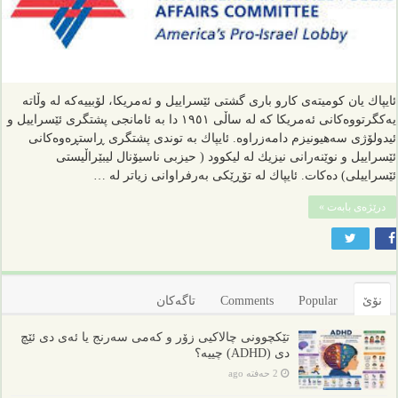
ئایپاك یان كومیته‌ی کارو باری گشتی ئێسراییل و ئه‌مریكا، لۆبییه‌كه‌ له‌ وڵا‌ته‌
یه‌كگرتووه‌كانی ئه‌مریكا كه‌ له‌ ساڵی ١٩٥١ دا به‌ ئامانجی پشتگری ئێسراییل و
ئیدولۆژی سه‌هیونیزم دامه‌زراوه‌. ئایپاك به‌ توندی پشتگری ڕاستڕه‌وه‌كانی
ئێسراییل و نوێنه‌رانی نیزیك له‌ لیكوود ( حیزبی ناسیۆنال لیبێراڵیستی
ئێسراییلی) ده‌كات. ئایپاك له‌ تۆڕێكی به‌رفراوانی زیاتر له‌‌‌ …
درێژەی بابەت »
نۆێ
Popular
Comments
تاگەکان
تێکچوونی چالاکیی زۆر و کەمی سەرنج یا ئەی دی ئێچ
دی (ADHD) چییە؟
2 حەفتە ago