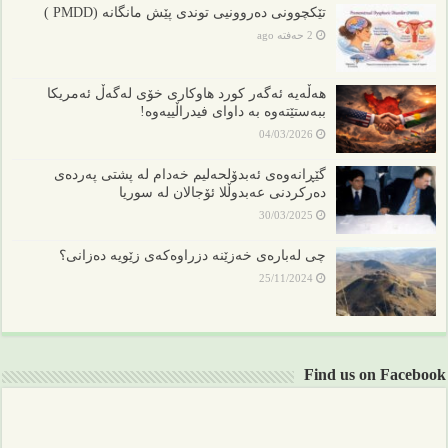
تێکچوونی دەروونیی توندی پێش مانگانە (PMDD )
2 حەفتە ago
هەڵەیە ئەگەر کورد هاوکاری خۆی لەگەڵ ئەمریکا
ببەستێتەوە بە داوای فیدراڵییەوە!
04/03/2026
گێڕانەوەی ئەبدۆلحەلیم خەدام لە پشتی پەردەی
دەرکردنی عەبدوڵلا ئۆجالان لە سوریا
30/03/2025
چی لەبارەی خەزێنە دزراوەکەی زێویە دەزانی؟
25/11/2024
Find us on Facebook