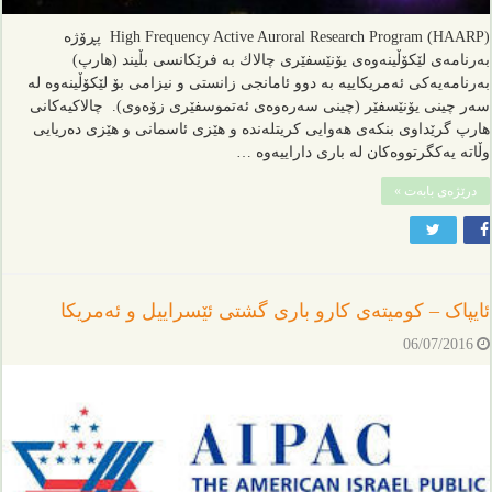
High Frequency Active Auroral Research Program (HAARP) پڕۆژه‌
به‌رنامه‌ی لێكۆڵینه‌وه‌ی یۆنێسفێری چالاك به‌ فرێكانسی بڵیند (هارپ)
به‌رنامه‌یه‌كی ئه‌مریكاییه‌ به‌ دوو ئامانجی زانستی و نیزامی بۆ لێكۆڵینه‌وه‌ له‌
سه‌ر چینی یۆنێسفێر (چینی سه‌ره‌وه‌ی ئه‌تموسفێری زۆه‌وی). چالاكیه‌كانی
هارپ گرێداوی بنكه‌ی هه‌وایی كریتله‌نده‌ و هێزی ئاسمانی و هێزی ‌ده‌ریایی
وڵاته‌ یه‌كگرتووه‌كان‌ لە باری‌ داراییه‌وە‌ …
درێژەی بابەت »
ئایپاک – كومیته‌ی کارو باری گشتی ئێسراییل و ئه‌مریكا
06/07/2016