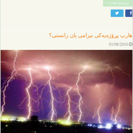
درێژەی بابەت »
هارپ پڕۆژەیەکی نیزامی یان زانستی؟
01/08/2016