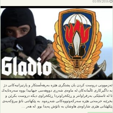
01/09/2016
ئه‌زموونی دروست كردن یان پشتگری هێزه‌ به‌رهه‌ڵستكار و پارتیزانیه‌كانی دژ
به‌ داگیركاری ئاڵمانه‌كان له‌ ماوه‌ی شه‌ڕی دووهه‌می جیهانیدا بووه‌ سه‌ره‌تایه‌ك
تا له‌ ئاستێكی به‌رفراوانتر و ڕێكخراوتردا ڕێكخراوی دیكه‌ دروست بكرێن و
بخرێنه‌ خزمه‌تی هێزه‌ سه‌ركه‌وتووه‌كانی شه‌ڕه‌وه‌. به‌ پێكهاتنی ناتۆ بیرۆكه‌یه‌ی
پێكهێنانی هێزی شاراوه‌ی هاوشان به‌ ناتۆش په‌یدا بوو. له‌ هه‌ر …