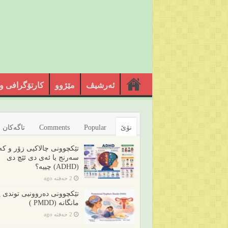
ئەرشیڤ
مێژوو
کارتۆگرافی و
نۆێ
Popular
Comments
تاگەکان
تێکچوونی چالاکیی زۆر و ک
سەرنج یا ئەی دی ئێچ دی
(ADHD) چییە؟
2 حەفتە ago
تێکچوونی دەروونیی توندی 
مانگانە (PMDD )
2 حەفتە ago