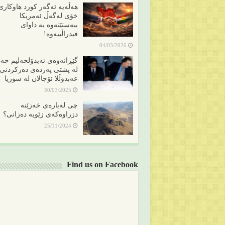
هەڵەیە ئەگەر کورد هاوکاری
خۆی لەگەڵ ئەمریکا
ببەستێتەوە بە داوای
فیدراڵییەوە!
04/03/2026
گێڕانەوەی ئەبدۆلحەلیم خەد
لە پشتی پەردەی دەرکردنی
عەبدوڵلا ئۆجالان لە سوریا
30/03/2025
چی لەبارەی خەزێنە
دزراوەکەی زێویە دەزانی؟
25/11/2024
Find us on Facebook