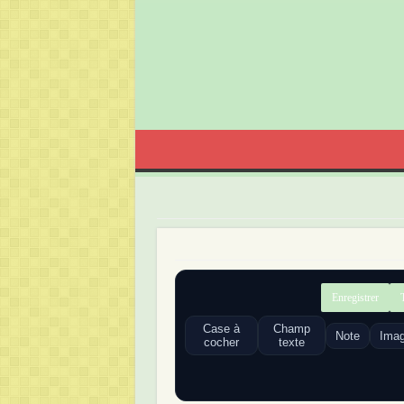
Enregistrer
Case à
Champ
Note
Ima
cocher
texte