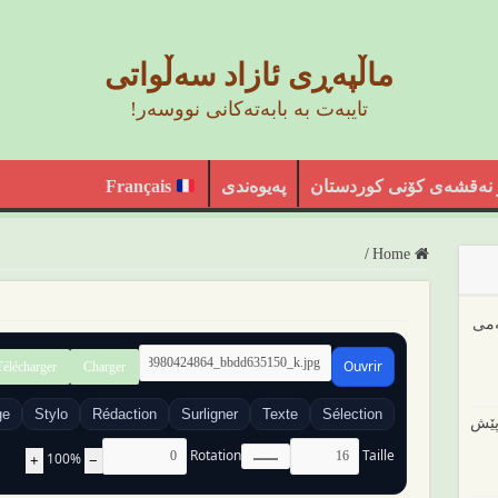
ماڵپەڕی ئازاد سەڵواتی
تایبەت بە بابەتەکانی نووسەر!
 نەقشەی کۆنی کوردستان
پەیوەندی
Français
/
Home
ەمی
Ouvrir
Télécharger
Charger
ge
Stylo
Rédaction
Surligner
Texte
Sélection
پێش
Rotation
Taille
100%
+
−