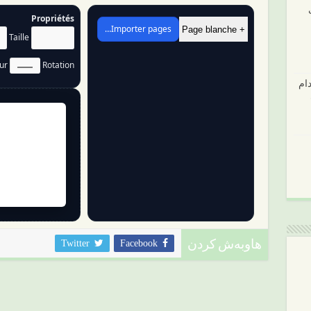
Propriétés
Importer pages…
+ Page blanche
Taille
eur
Rotation
ام
Twitter
Facebook
هاوبەش کردن