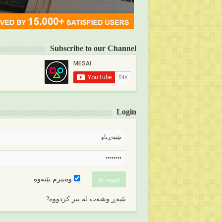
Subscribe to our Channel
Login
وەبیرم بێنەوە
تێپەڕ وشەت لە بیر کردووە?