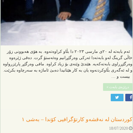
ئەم بابەتە لە ٢٠ی مارسی ٢٠٢٣ دا بڵاو کراوەتەوە. بە هۆی هەبوونی زۆر
خاڵی گرینگ لەو بابەتەدا ئەرکی وەرگێڕانیم وەئەستۆ گرت. دەقی ژێرەوە
وەرگێڕراوی بابەتەکەیە. هێندێ وێنەی بۆ زیاد کراوە. مافی وەرگێڕ پارێزرواوە
و لە ئەگەری بڵاوکردنەوە یان بە کار هێنانیدا دەبێ ئاماژە بە سەرچاوە بکرێت.
بیست و …
درێژەی بابەت »
کوردستان لە نەقشەو کارتۆگرافیی کۆندا – بەشی ١
18/07/2020