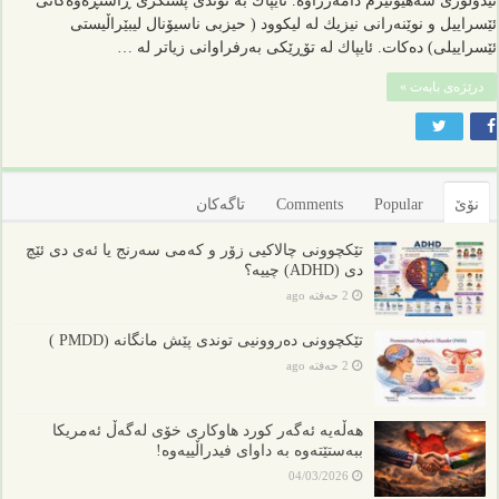
ئیدولۆژی سه‌هیونیزم دامه‌زراوه‌. ئایپاك به‌ توندی پشتگری ڕاستڕه‌وه‌كانی
ئێسراییل و نوێنه‌رانی نیزیك له‌ لیكوود ( حیزبی ناسیۆنال لیبێراڵیستی
ئێسراییلی) ده‌كات. ئایپاك له‌ تۆڕێكی به‌رفراوانی زیاتر له‌‌‌ …
درێژەی بابەت »
نۆێ
Popular
Comments
تاگەکان
تێکچوونی چالاکیی زۆر و کەمی سەرنج یا ئەی دی ئێچ
دی (ADHD) چییە؟
2 حەفتە ago
تێکچوونی دەروونیی توندی پێش مانگانە (PMDD )
2 حەفتە ago
هەڵەیە ئەگەر کورد هاوکاری خۆی لەگەڵ ئەمریکا
ببەستێتەوە بە داوای فیدراڵییەوە!
04/03/2026