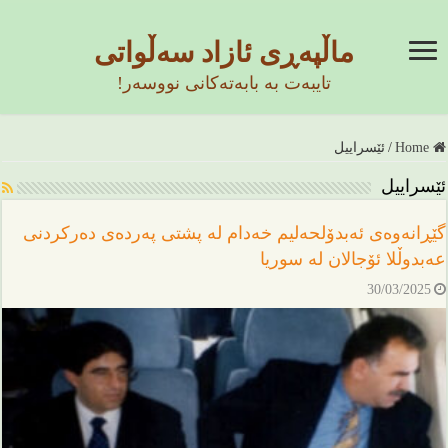
ماڵپەڕی ئازاد سەڵواتی
تایبەت بە بابەتەکانی نووسەر!
Home
/
ئێسراییل
ئێسراییل
گێڕانەوەی ئەبدۆلحەلیم خەدام لە پشتی پەردەی دەرکردنی
عەبدوڵلا ئۆجالان لە سوریا
30/03/2025