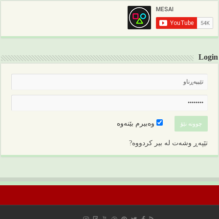
Login
وەبیرم بێنەوە
تێپەڕ وشەت لە بیر کردووە?