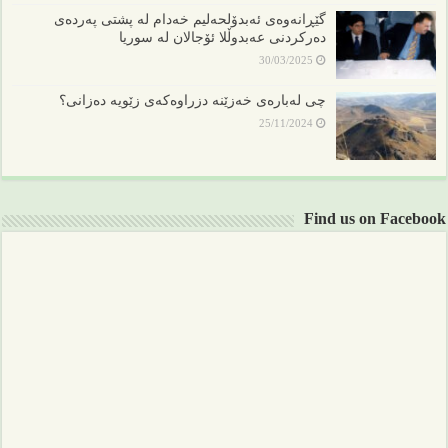
گێڕانەوەی ئەبدۆلحەلیم خەدام لە پشتی پەردەی
دەرکردنی عەبدوڵلا ئۆجالان لە سوریا
30/03/2025
چی لەبارەی خەزێنە دزراوەکەی زێویە دەزانی؟
25/11/2024
Find us on Facebook