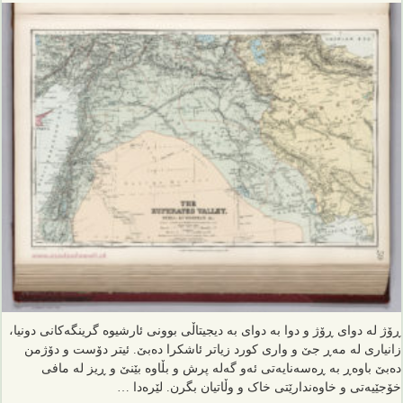
ڕۆژ لە دوای ڕۆژ و دوا بە دوای بە دیجیتاڵی بوونی ئارشیوە گرینگەکانی دونیا،
زانیاری لە مەڕ جێ و واری کورد زیاتر ئاشکرا دەبێ. ئیتر دۆست و دۆژمن
دەبێ باوەڕ بە ڕەسەنایەتی ئەو گەلە پرش و بڵاوە بێنێ و ڕیز لە مافی
خۆجێیەتی و خاوەندارێتی خاک و وڵاتیان بگرن. لێرەدا …