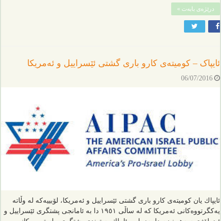
درێژەی بابەت »
ئایپاک – كومیته‌ی کارو باری گشتی ئێسراییل و ئه‌مریكا
06/07/2016
ئایپاك یان كومیته‌ی کارو باری گشتی ئێسراییل و ئه‌مریكا، لۆبییه‌كه‌ له‌ وڵا‌ته‌
یه‌كگرتووه‌كانی ئه‌مریكا كه‌ له‌ ساڵی ١٩٥١ دا به‌ ئامانجی پشتگری ئێسراییل و