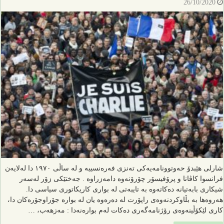
26/10/2020
شارلی هێبدۆ حەوتوونامەیەکی تەنزی فەرەنسییە و لە ساڵی ١٩٧٠ دا لەلایەن
فرانسوا کاڤانا و پرۆفیسۆر چۆرۆنەوە دامەزراوە . جەختێکی زۆر لەسەر
شیکاری بابەتیانە دەکاتەوە بە تایبەتی لە بواری کاریکاتوری سیاسی دا.
هەروەها بە بڵاوکردنەوەی راپۆرت لە دەرەوە یان لە بوارە جۆراوجۆرەکان دا،
کاری لێکۆڵینەوەی رۆژنامەگەری دەکات لەم بوارەنەدا : مەزهەب، …