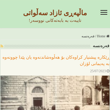
ماڵپەڕی ئازاد سەڵواتی
تایبەت بە بابەتەکانی نووسەر!
Home
/
فەرەنسە
فەرەنسە
ڕێکارە پیشنیار کراوەکان بۆ هەڵوەشاندنەوە یان پێدا چوونەوە
بە پەیمانی لۆزان
25/07/2023