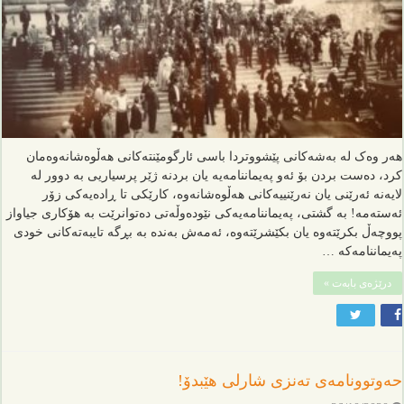
هەر وەک لە بەشەکانی پێشووتردا باسی ئارگومێنتەکانی هەڵوەشانەوەمان
کرد، دەست بردن بۆ ئەو پەیماننامەیە یان بردنە ژێر پرسیاریی بە دوور لە
لایەنە ئەرێنی یان نەرێنییەکانی هەڵوەشانەوە، کارێکی تا ڕادەیەکی زۆر
ئەستەمە! بە گشتی، پەیماننامەیەکی نێودەوڵەتی دەتوانرێت بە هۆکاری جیاواز
پووچەڵ بکرێتەوە یان بکێشرێتەوە، ئەمەش بەندە بە بڕگە تایبەتەکانی خودی
پەیماننامەکە …
درێژەی بابەت »
حەوتوونامەی تەنزی شارلی هێبدۆ!