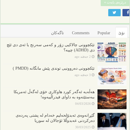
درێژەی بابەت »
نۆێ
Popular
Comments
تاگەکان
تێکچوونی چالاکیی زۆر و کەمی سەرنج یا ئەی دی ئێچ
دی (ADHD) چییە؟
2 حەفتە ago
تێکچوونی دەروونیی توندی پێش مانگانە (PMDD )
3 حەفتە ago
هەڵەیە ئەگەر کورد هاوکاری خۆی لەگەڵ ئەمریکا
ببەستێتەوە بە داوای فیدراڵییەوە!
04/03/2026
گێڕانەوەی ئەبدۆلحەلیم خەدام لە پشتی پەردەی
دەرکردنی عەبدوڵلا ئۆجالان لە سوریا
30/03/2025