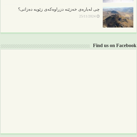
چی لەبارەی خەزێنە دزراوەکەی زێویە دەزانی؟
25/11/2024
Find us on Facebook