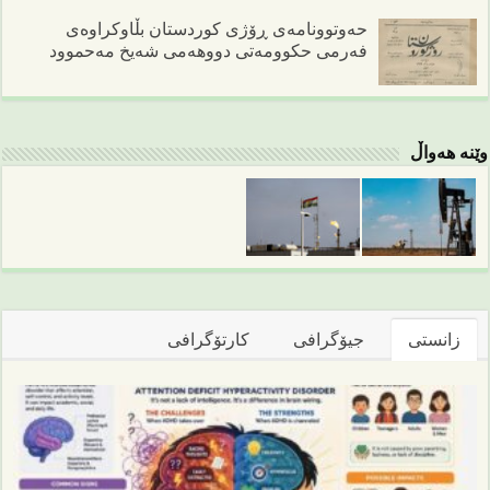
حەوتوونامەی ڕۆژی کوردستان بڵاوکراوەی
فەرمی حکوومەتی دووهەمی شەیخ مەحموود
وێنە هەواڵ
زانستی
جیۆگرافی
کارتۆگرافی