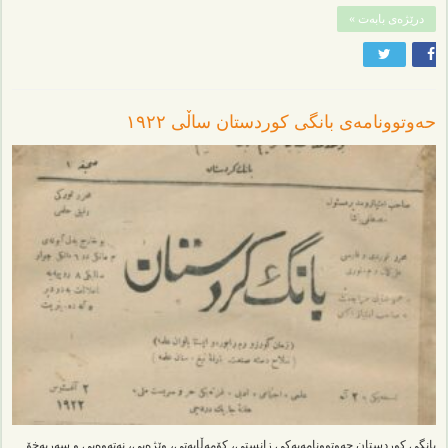
درێژەی بابەت »
حەوتوونامەی بانگی کوردستان ساڵی ١٩٢٢
بانگی کوردستان حەوتوونامەیەکی زانستی، کۆمەڵایەتی، وێژەیی، نەتەوەیی و سەربەخۆ