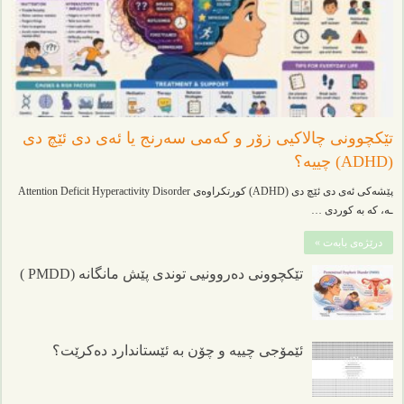
تێکچوونی چالاکیی زۆر و کەمی سەرنج یا ئەی دی ئێچ دی
(ADHD) چییە؟
پێشەکی ئەی دی ئێچ دی (ADHD) کورتکراوەی Attention Deficit Hyperactivity Disorder
ـە، کە بە کوردی …
درێژەی بابەت »
تێکچوونی دەروونیی توندی پێش مانگانە (PMDD )
ئێمۆجی چییە و چۆن بە ئێستاندارد دەکرێت؟