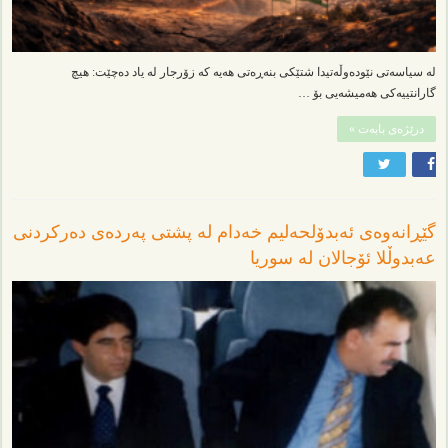
لە سیاسەتی نێودەوڵەتیدا شتێکی بنەڕەتی هەیە کە زۆرجار لە یاد دەچێت: هیچ
گارانتییەکی هەمیشەیی بۆ …
درێژەی بابەت »
گێڕانەوەی ئەبدۆلحەلیم خەدام لە پشتی پەردەی دەرکردنی
عەبدوڵلا ئۆجالان لە سوریا