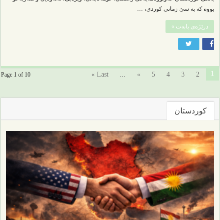
بووە کە بە سێ زمانی کوردی، …
درێژەی بابەت »
1
Last »
...
»
5
4
3
2
Page 1 of 10
کوردستان