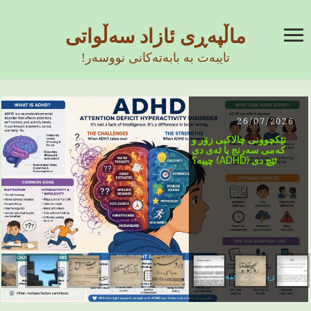
ماڵپەڕی ئازاد سەڵواتی
تایبەت بە بابەتەکانی نووسەر!
26/07/2026
تێکچوونی چالاکیی زۆر و
کەمی سەرنج یا ئەی دی
ئێچ دی (ADHD) چییە؟
زیاتر بخوێنەوە ...