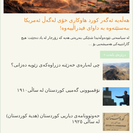
هەڵەیە ئەگەر کورد هاوکاری خۆی لەگەڵ ئەمریکا
ببەستێتەوە بە داوای فیدراڵییەوە!
لە سیاسەتی نێودەوڵەتیدا شتێکی بنەڕەتی هەیە کە زۆرجار لە یاد دەچێت: هیچ
گارانتییەکی هەمیشەیی بۆ …
درێژەی بابەت »
چی لەبارەی خەزێنە دزراوەکەی زێویە دەزانی؟
نۆقمبوونی گەمیی کوردستان لە ساڵی١٩١٠
حەوتوونامەی دیاریی کوردستان (هدیة کوردستان)
لە ساڵی ١٩٢٥