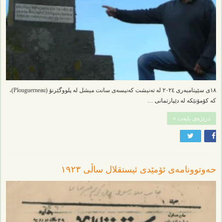
١٨ی سێپتامبەری ٢٠٢٤ لە تەنیشت کەنیسەی سانت میشل لە پلووگێرنۆ (Plouguerneau)،
کە کۆمۆنێکە لە دێپارتمانی …
درێژەی بابەت »
حەوتوونامەی ئۆمێدی ئیستقلال ساڵی ١٩٢٣