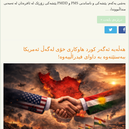
بەشی یەکەم: پێشەکی و ناساندنی PMS و PMDD پێشەکی زۆرێک لە ئافرەتان لە تەمەنی
منداڵبووندا، …
درێژەی بابەت »
هەڵەیە ئەگەر کورد هاوکاری خۆی لەگەڵ ئەمریکا
ببەستێتەوە بە داوای فیدراڵییەوە!