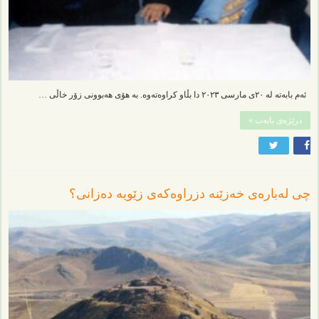
ئەم بابەتە لە ٢٠ی مارسی ٢٠٢٣ دا بڵاو کراوەتەوە. بە هۆی هەبوونی زۆر خاڵی …
درێژەی بابەت »
چی لەبارەی خەزێنە دزراوەکەی زێویە دەزانی؟