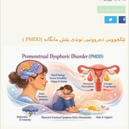
درێژەی بابەت »
تێکچوونی دەروونیی توندی پێش مانگانە (PMDD )