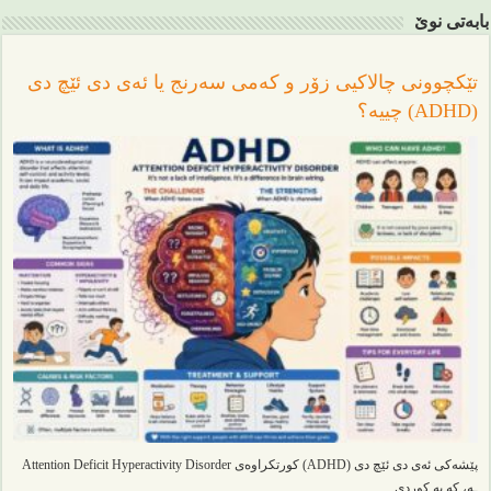
بابەتی نوێ
تێکچوونی چالاکیی زۆر و کەمی سەرنج یا ئەی دی ئێچ دی
(ADHD) چییە؟
پێشەکی ئەی دی ئێچ دی (ADHD) کورتکراوەی Attention Deficit Hyperactivity Disorder
ـە، کە بە کوردی …