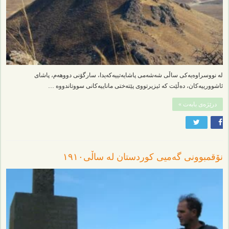
لە نووسراوەیەکی ساڵی شەشەمی پاشایەتییەکەیدا، سارگۆنی دووهەم، پاشای
ئاشوورییەکان، دەڵێت کە ئیزیرتووی پێتەختی ماناییەکانی سووتاندووە …
درێژەی بابەت »
نۆقمبوونی گەمیی کوردستان لە ساڵی١٩١٠