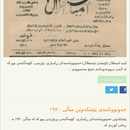
امید استقلال (ئۆمێدی ئیستقلال) حەوتوونامەیەکی ڕامیاری، وێژەیی، کۆمەڵایەتی بوو کە
لە لایەن بزووتنەوەکەی شێخ مەحموودی …
درێژەی بابەت »
حەوتوونامەی پێشکەوتن ساڵی ١٩٢٠
پێشکەوتن حەوتوونامەیەکی ڕامیاری، کۆمەڵایەتی و وێژەیی بوو کە لە ساڵی ١٩٢٠ بە
زمانی کوردی لە …