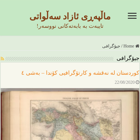
ماڵپەڕی ئازاد سەڵواتی
تایبەت بە بابەتەکانی نووسەر!
Home
/
جیۆگرافی
جیۆگرافی
کوردستان لە نەقشە و کارتۆگرافیی کۆندا – بەشی ٤
22/08/2020