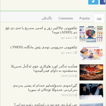
نۆێ
Popular
Comments
تاگەکان
تێکچوونی چالاکیی زۆر و کەمی سەرنج یا ئەی دی ئێچ
دی (ADHD) چییە؟
2 حەفتە ago
تێکچوونی دەروونیی توندی پێش مانگانە (PMDD )
2 حەفتە ago
هەڵەیە ئەگەر کورد هاوکاری خۆی لەگەڵ ئەمریکا
ببەستێتەوە بە داوای فیدراڵییەوە!
04/03/2026
گێڕانەوەی ئەبدۆلحەلیم خەدام لە پشتی پەردەی
دەرکردنی عەبدوڵلا ئۆجالان لە سوریا
30/03/2025
چی لەبارەی خەزێنە دزراوەکەی زێویە دەزانی؟