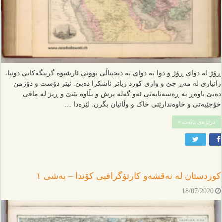
ڕۆژ لە دوای ڕۆژ و دوا بە دوای بە دیجیتاڵی بوونی ئارشیوە گرینگەکانی دونیا،
زانیاری لە مەڕ جێ و واری کورد زیاتر ئاشکرا دەبێ. ئیتر دۆست و دۆژمن
دەبێ باوەڕ بە ڕەسەنایەتی ئەو گەلە پرش و بڵاوە بێنێ و ڕیز لە مافی
خۆجێیەتی و خاوەندارێتی خاک و وڵاتیان بگرن. لێرەدا …
درێژەی بابەت »
کوردستان لە نەقشەو کارتۆگرافیی کۆندا – بەشی ١
18/07/2020