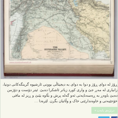
ڕۆژ لە دوای ڕۆژ و دوا بە دوای بە دیجیتاڵی بوونی ئارشیوە گرینگەکانی دونیا،
زانیاری لە مەڕ جێ و واری کورد زیاتر ئاشکرا دەبێ. ئیتر دۆست و دۆژمن
دەبێ باوەڕ بە ڕەسەنایەتی ئەو گەلە پرش و بڵاوە بێنێ و ڕیز لە مافی
خۆجێیەتی و خاوەندارێتی خاک و وڵاتیان بگرن. لێرەدا …
درێژەی بابەت »