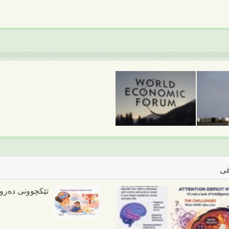
فی
تێکچوونی دەروونی