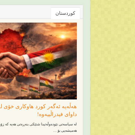
کوردستان
هەڵەیە ئەگەر کورد هاوکاری خۆی لە
داوای فیدراڵییەوە!
لە سیاسەتی نێودەوڵەتیدا شتێکی بنەڕەتی هەیە کە زۆرج
هەمیشەیی بۆ …