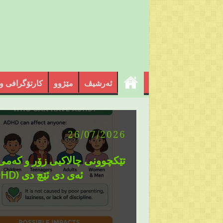
ئەرشیڤ
مێژوو
کارتۆگرافی و
26/07/2026
تێکچوونی چالاکیی زۆر و کەمی
ئەی دی ئێچ دی (ADHD) چییە؟