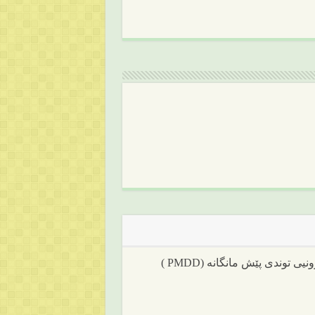
ی توندی پێش مانگانە (PMDD )