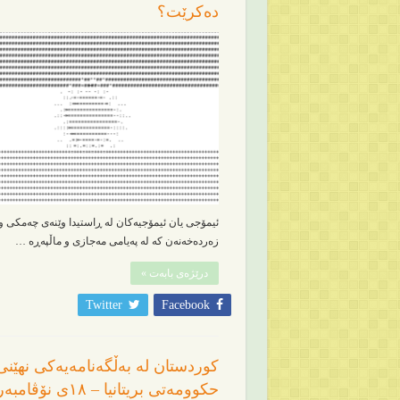
دەکرێت؟
ئیمۆجی یان ئیمۆجیەکان لە ڕاستیدا وێنەی چەمکی و
زەردەخەنەن کە لە پەیامی مەجازی و ماڵپەڕە …
درێژەی بابەت »
Twitter
Facebook
کوردستان لە بەڵگەنامەیەکی نهێنی
حکوومەتی بریتانیا – ١٨ی نۆڤ