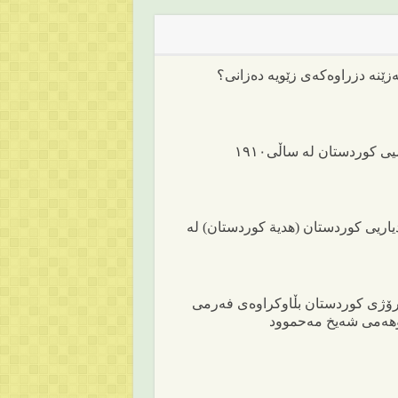
ێنە دزراوەکەی زێویە دەزانی؟
 کوردستان لە ساڵی١٩١٠
اریی کوردستان (هدیة کوردستان) لە
ۆژی کوردستان بڵاوکراوەی فەرمی
هەمی شەیخ مەحموود