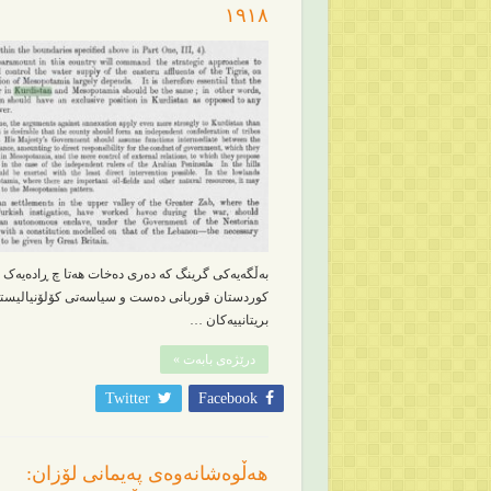
١٩١٨
بەڵگەیەکی گرینگ کە دەری دەخات هەتا چ ڕادەیەک
کوردستان قوربانی دەست و سیاسەتی کۆلۆنیالیست
بریتانییەکان …
درێژەی بابەت »
Twitter
Facebook
هەڵوەشانەوەی پەیمانی لۆزان: