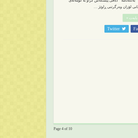
بەڵگەنامە دەقی پێشکەش کراو بە کۆمەڵەی
انی لۆزان وەرگرتنی ڕاوێژ …
بابەت »
Twitter
Fa
Page 4 of 10