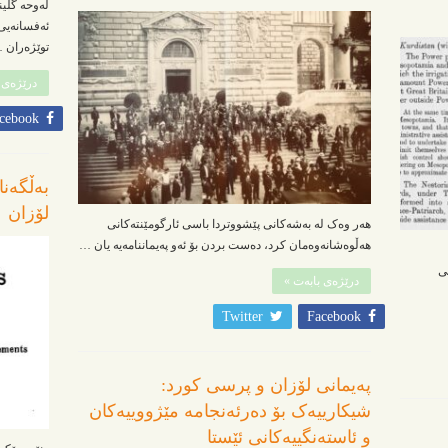
لەوحە گڵی
ئەفسانەیی،
توێژەران 
درێژەی 
cebook
بەڵگەنا
لۆزان
هەر وەک لە بەشەکانی پێشووتردا باسی ئارگومێنتەکانی
هەڵوەشانەوەمان کرد، دەست بردن بۆ ئەو پەیماننامەیە یان …
ی
درێژەی بابەت »
Twitter
Facebook
پەیمانی لۆزان و پرسی کورد:
شیکارییەک بۆ دەرئەنجامە مێژووییەکان
و ئاستەنگییەکانی ئێستا