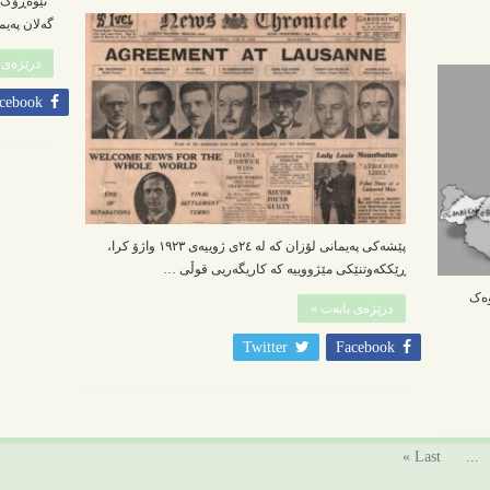
نێوەڕۆک 
گەلان پەیم
درێژەی 
cebook
پێشەکی پەیمانی لۆزان کە لە ٢٤ی ژوییەی ١٩٢٣ واژۆ کرا،
ڕێککەوتنێکی مێژووییە کە کاریگەریی قوڵی …
وەک
درێژەی بابەت »
Twitter
Facebook
Last »
...