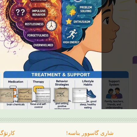
شاری گاسوور بناسە!
کارتۆگ