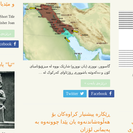
و مێدیا
hort Title
sher Joan …
درێژەی 
cebook
“ئیا” ی
گاسوور، نووزی (یان نووزو) شارێک بووە لە میزۆپۆتامیای
کۆن و دەکەوێتە باشووری ڕۆژئاوای کەرکوک لە …
درێژەی بابەت »
Twitter
Facebook
ڕێکارە پیشنیار کراوەکان بۆ
هەڵوەشاندنەوە یان پێدا چوونەوە بە
امبەری
پەیمانی لۆزان