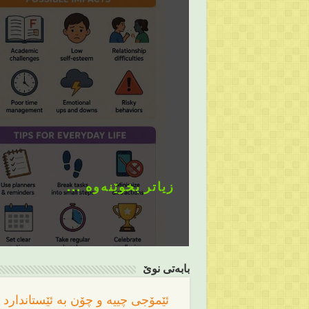
زیاتر بخوێنەوە ...
بابەتی نوێ
ئێمۆجی چییە و چۆن بە ئێستاندارد