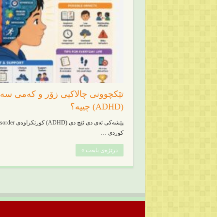
تێکچوونی چالاکیی زۆر و کەمی سەر
(ADHD) چییە؟
کوردی …
درێژەی بابەت »