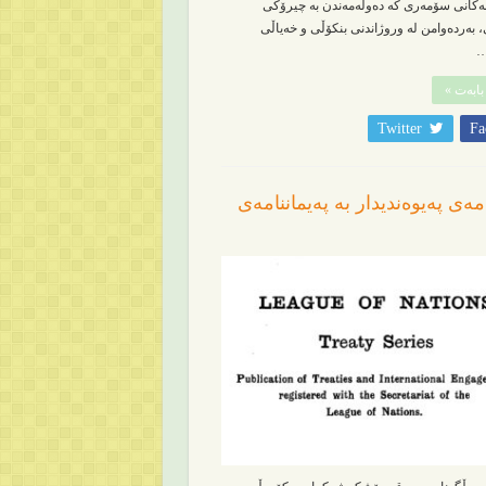
نەکانی سۆمەری کە دەوڵەمەندن بە چیرۆکی
 بەردەوامن لە وروژاندنی بنکۆڵی و خەیاڵی
…
بابەت »
Twitter
Fa
مەی پەیوەندیدار بە پەیماننامەی