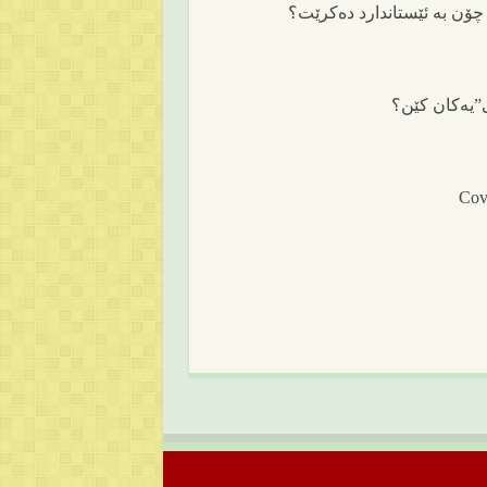
چۆن بە ئێستاندارد دەکرێت؟
ی”یەکان کێن؟