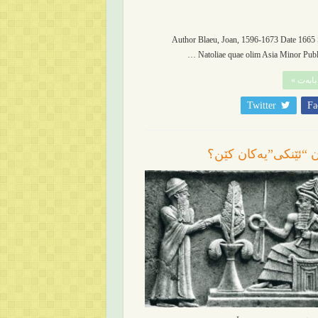
Author Blaeu, Joan, 1596-1673 Date 1665 S
Natoliae quae olim Asia Minor Publi
بابەت »
Twitter
Fa
ان “ئێنکی”یەکان کێن؟