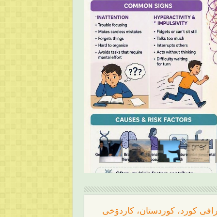
رافی کورد، کوردستان، کاردۆخی