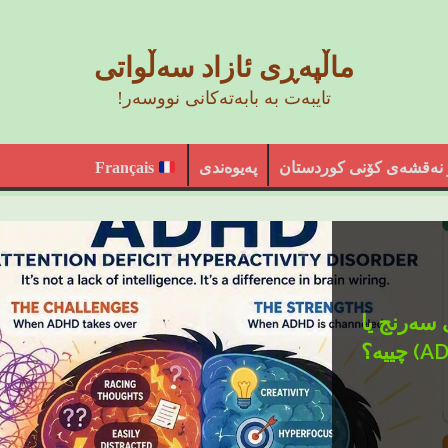
ماڵپەڕی ئازاد سەڵواتی
تایبەت بە بابەتەکانی نووسەر!
 نەقشەی کۆنی کوردستان
پەیوەندی
Français
 سەرنج یا