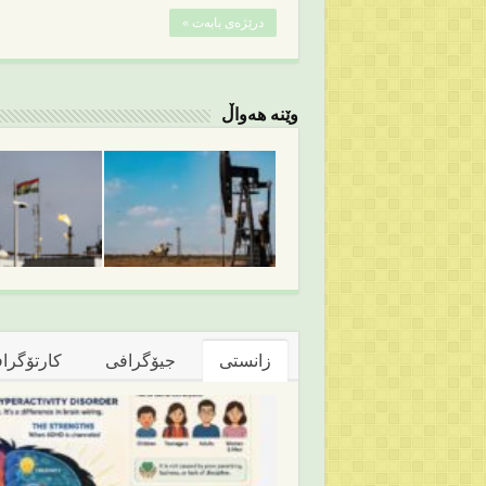
درێژەی بابەت »
وێنە هەواڵ
زانستی
جیۆگرافی
کارتۆگرا