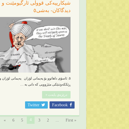
شیکارییەکی قووڵی ئارگیومێنت و
دیدگاکان- بەشی٥
٥. ئاسۆی داهاتوو بۆ پەیمانی لۆزان پەیمانی لۆزان 
ڕێککەوتنێکی مێژوویی کە دانی بە …
درێژەی بابەت »
Twitter
Facebook
4
»
6
5
3
2
...
« First