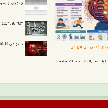
ئێمۆجی چییە و 
“ئیا” یان “ئێنک
نەخۆشی Covid-19
نج یا ئەی دی ئێچ دی
پێشەکی ئەی دی ئێچ دی (ADHD) کورتکراوەی Attention Deficit Hyperactivity Disorder ـە، کە بە