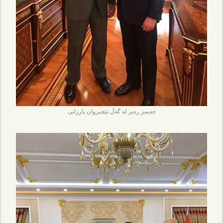
جەیمز رەیز لە گەڵ نێچیروان بارزانی