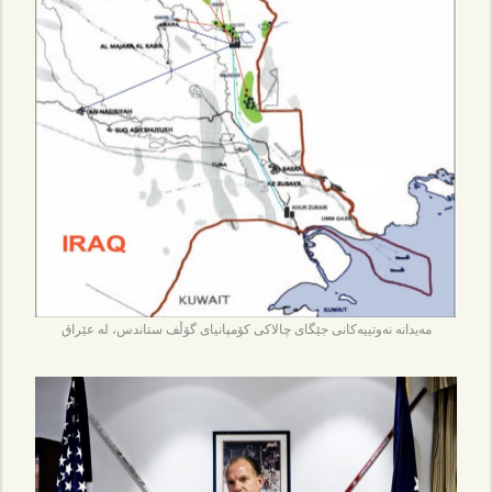
مەیدانە نەوتییەکانی جێگای چالاکی کۆمپانیای گۆڵف ستاندس، لە عێراق