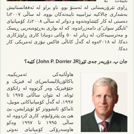
تایبەت بە
ڕاوی تێرۆریستانی لە ئەستۆ بوو. ناو براو لە ئەفغانستانیش
بەشداری چالاکیە نیزامییە تایبەتەکان بووە. لە ساڵی ٢٠٠٧دا
دەستی لە کار کێشاوەتەوە و دواتر لە ساڵی ٢٠٠٨دا، کۆمپانیای
“تایگێر سوان”ی دامەزراندوە، کە لە بواری بەڕێوەبەریی ڕیسک
و مەترسییەکان، لە زیاتر لە ٥٠ وڵاتی دونیادا کاری ڕاوێژکاری
دەکا. لە ٢٠١٨ەوە لە گەڵ کاناڵی فاکس نیۆزی ئەمریکی کار
دەکا.
جان پ. دۆریەر جەی ئێڕ(John P. Dorrier JR) کێیە؟
هاوڵاتیەکی ئەمریکییە.
باکالۆریا(لیسانس)ی لە فیزیک و
جێۆفیزیک وەر گرتووە لە زانکۆی
ئوتاه. لە نێوان ساڵانی ١٩٧٥ تا
١٩٩٧، لە گەڵ کۆمپانیاکانی موبیل،
ئاماکۆ، ئانشووتز کۆ ئۆپێرایشن، بێ
هێ پێ پێترۆلیۆم، کاری کردووە. لە
ساڵی ١٩٩٥ تا ١٩٩٧ وەکو
هاوسەرۆکی کۆمپانیای نەوتی