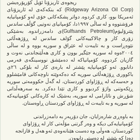
ریجوەی ئاریزۆنا ئۆیڵ کۆرپۆرەیشن
(Ridgeway Arizona Oil Corp) کە بنکەکەی لە ئاریزۆنای
ئەمریکا بوو، کاری کردوە. دواتر پشکەکانی خۆی لەو کۆمپانیایە
فرۆشتووە و لە ساڵی ١٩٩٧دا، کۆمپانیای نەوتیی گۆڵف ساندس
پێترۆلیۆم(
Gulfsands Petroleum
)ی دامەزراندوە. بەشێکی
زۆری کار و چالاکییەکانی گۆلف ساندس لە ڕۆژهەڵاتی
نێوەڕاست و بە تایبەت لە عێراق و سوریە بووە و لە ساڵی
٢٠٠٤ەوە لە سوریە جێگیر بوون و کاری هەڵێنجاندنی نەوت و
گازیان کردووە. کۆمپانیاکە لە دەمێشق نووسینگەی فەرمی
دانابوو. ئەو کۆمپانیایە پێشتر لە بارەی کار لە بلۆکی ٢٦ی
باکووری ڕۆژهەڵاتی سوریە کە دەکەوێتە ناوچەکانی قامێشلوو
و حەسەکە لە ڕۆژاوای کوردستان، لە گەڵ حکوومەتی سوریە
ڕێکەوتنی واژۆ کردبوو و کاری تێدا دەکرد. بە سەرهەڵدانی
شۆڕش و نائارامی لە سوریە، بەشێک لە کارەکانی کۆمپانیەکە
لە سوریە و بە تایبەت لە ڕۆژاوای کوردستان ڕاوەستان.
بە باوەڕی شارەزایان، جان دۆریەر بە دامەزراندنی
کۆمپانیایەکی دیکە و وەر گرتنی مۆڵەتی کار لە ڕۆژاوای
کوردستان، هەوڵی وە دەست هێنانەوەی ئەو هەل و قازانجە
دەدا کە پێشتر لە دەستی دابوون.