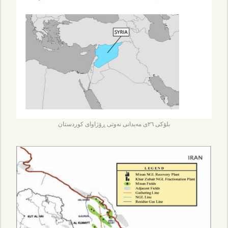
بلۆکی ٢٦ی مەیدانی نەوتی ڕۆژاوای کوردستان