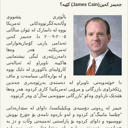
جەیمز کەین(James Cain) کێیە؟
باڵوێزی پێشووی
وڵاتەیەکگرتووەکانی ئەمریکا
بووە لە دانمارک لە نێوان ساڵانی
٢٠٠٥-٢٠٠٩ دا. جەیمز کەین
ئەندامی پارتی کۆماریخوازانی
ئەمریکایە. هەر وەها
دامەزرێنەری لیگی نیشتمانیی
هاکییە. ناوبراو لە ئەیالەتی
کارۆلینای باکووری لە دایک بووە
و لە بوارەکانی سیاسەت و ماف
دا خوێندویەتی. ناوبراو لە دەستەی بەڕێوەبەری چەندین
ڕێکخراوی بازرگانی و مرۆیی ئەمریکیدا کاری کردوە. هەر وەها
هێندێک نازناوی وەکو “بازرگانی نموونەیی ساڵ”ی وەر گرتووە.
جیمز لە ڕەوتی دۆسیەی ویکیلیکسدا، داوای لە سێدارەدانی
“چێلسا مانینگ”ی کردوە و لەو بارەوە نامەی بۆ جۆرج بووش
نووسیوە و داوای کردوە بۆ پاراستنی ئەمنیەتی وڵات و دژ بە
خەیانەت، پێویستە بڕیاری لە سێدارەدانی ئەو سەربازە