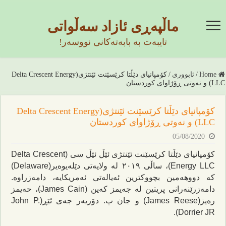
ماڵپەڕی ئازاد سەڵواتی
تایبەت بە بابەتەکانی نووسەر!
Home
/
ئابووری
/
کۆمپانیای دێڵتا کرێسێنت ئێنتژی(Delta Crescent Energy
LLC) و نەوتی ڕۆژاوای کوردستان
کۆمپانیای دێڵتا کرێسێنت ئێنتژی(Delta Crescent Energy
LLC) و نەوتی ڕۆژاوای کوردستان
05/08/2020
کۆمپانیای دێڵتا کرێسێنت ئێنتژی ئێڵ ئێڵ سی (Delta Crescent
Energy LLC)، ساڵی ٢٠١٩ لە ولایەتی دێلەیوەیر(Delaware)
کە دووهەمین بچووکترین ئەیالەتی ئەمریکایە، دامەزراوە.
دامەزرێنەرانی پریتین لە جەیمز کەین (James Cain)، حەیمز
رەیز(James Reese) و جان پ. دۆریەر جەی ئێڕ(John P.
Dorrier JR).