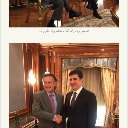
جەیمز رەیز لە گەڵ نێچیروان بارزانی