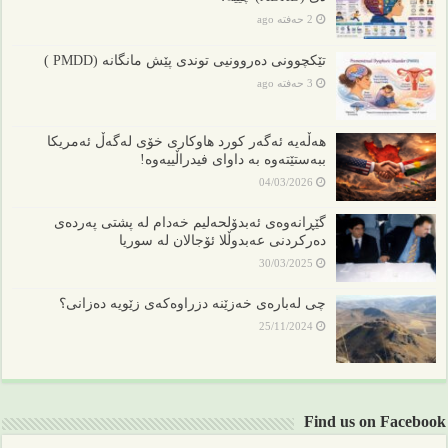
2 حەفتە ago
تێکچوونی دەروونیی توندی پێش مانگانە (PMDD )
3 حەفتە ago
هەڵەیە ئەگەر کورد هاوکاری خۆی لەگەڵ ئەمریکا
ببەستێتەوە بە داوای فیدراڵییەوە!
04/03/2026
گێڕانەوەی ئەبدۆلحەلیم خەدام لە پشتی پەردەی
دەرکردنی عەبدوڵلا ئۆجالان لە سوریا
30/03/2025
چی لەبارەی خەزێنە دزراوەکەی زێویە دەزانی؟
25/11/2024
Find us on Facebook