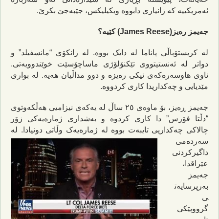
ئەمریکییە کە زانیاری دابووە ویکیلیکس، جێبەجێ بکرێ.
جەیمز رەیز(James Reese) کێیە؟
لە کریستۆباڵی پاناما لە دایک بووە. لە زانکۆی “مانسفیلد” و
دواتر لە ئەنستیتووی تێکنۆلۆژی ماساچۆسێت خوێندوویەتی.
ناوی هاوسەرەکەی نیکی رەیزە و دوو مداڵیان هەیە. لە بواری
مێدیایی و چەکداریدا کاری کردووە.
جەیمز ڕەیز، بۆ ماوەی ٢٥ ساڵ لە یەکەی نیزامیی هەڵکەوتوی
“دڵتا فۆرس” دا کاری کردوە و بەشداری ژمارەیەکی زۆر
چالاکی چەکداریی تایبەت بووە لە
ژمارەیەک وڵاتی دونیادا. لە
سەردەمی
داگیرکردنی
عێراقدا،
جەیمز
بەرپرسایەت
ی
گرووپێکی