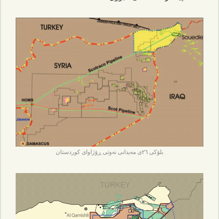
بلۆکی ٢٦ی مەیدانی نەوتی ڕۆژاوای کوردستان