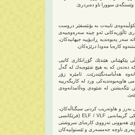
وێستگه‌ی سوورا
ناو دەبردرئ
.
ۆڵینه‌وه‌ی‌ تایبه‌ت به‌ یۆنێسفێر
دروست
ر
ی ئاڵ
ۆزی
ەکانی
ئه‌و چینه‌ سه‌ره‌وه‌ییه‌ی
تە
سه‌ر په‌یوه‌ندیه‌ ڕادیۆییه‌ جیهانیه‌كان،
وه‌ كاره‌با‌ مه‌ودا درێژه‌كان
.
‌وڵی پێكهێنانی هێندێك گۆڕانكاری كاتیی
کە
ده‌ده‌ن كه‌ به‌ هیچ شێوه‌یه‌ك له‌ گه‌ڵ
نەوە
هه‌ڵناسه‌نگێندرێت. ئامێره‌ زۆر
 هاوپه‌یوه‌ندیه‌كی ورد له‌‌ كاریگه‌رییه‌
تێگه‌یشتن له‌ شێوه‌ی‌ وه‌ڵامدانه‌وه‌ی
نێ
.
به‌رز و
هاوتەریب کردنی
سیگناڵه‌كان،
به‌شی خواره‌وه‌ی ئه‌تمۆسفێر وه‌ك ئانتینێكی گریمانه‌یی ELF / VLF (فرێكانسی
ۆی هه‌بوونی ته‌زووی كاره‌بای سروشتی‌
وبه‌ری ناوچه‌ جه‌مسه‌ری و ئێستواییه‌كان