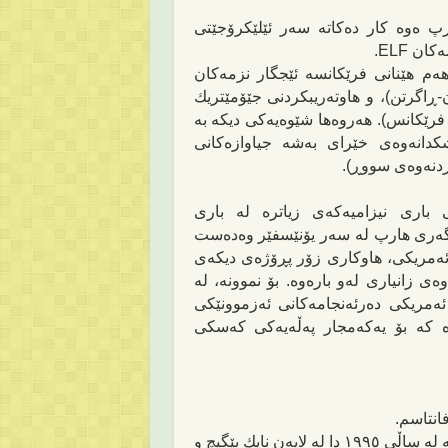
پ ه‌وه‌ كار ده‌كاته‌‌ سه‌ر ئێلێكرۆجێتی
ن ELF.
هه‌م هێنانی فرێكانسه‌ ئێجگار نزمه‌كان
دن-ڕاگرتن)، و
هاوتەریبکردنی
جێۆمێتریك
ێكانس). هه‌روه‌ها شێوه‌یه‌كی دیكه‌ به‌
کدانەوەی
خێرای به‌شه‌ جیاوازه‌كانی
ردنه‌وه‌ی سووڕ).
 باری نیزامیه‌كه‌ی زیاتره‌ له‌ باری
ه‌ری هارپ له‌ سه‌ر یۆنێسفێر وه‌ده‌ست
‌ ئه‌مریكی، هاوكاری زۆر پڕۆژه‌ی دیكه‌ی
‌ی زانیاری له‌و باره‌وه‌. بۆ نموونه‌، له‌
٢٠٠ دا، دوو لێكۆڵه‌ری ئه‌مریكی ده‌رئه‌نجامه‌كانی ئه‌زموونێكی
 كه‌ بۆ یه‌كه‌مجار په‌ڵه‌یه‌كی كه‌سكی
فانتاسم.
رپه‌ یاری ناكه‌ن’’ كه‌ له‌ ساڵی ١٩٩٥ دا له‌ لایه‌ن نایك بێگیچ و