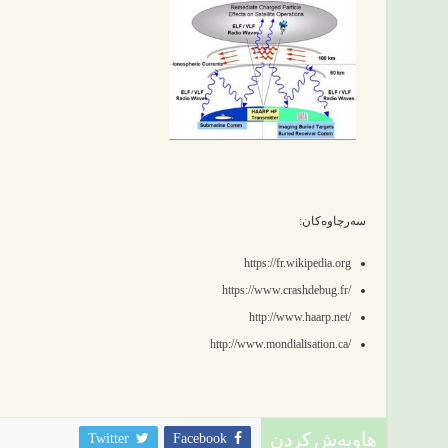
سەرچاوەکان:
https://fr.wikipedia.org
https://www.crashdebug.fr/
http://www.haarp.net/
http://www.mondialisation.ca/
Twitter
Facebook
هاوبەش کردن