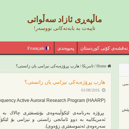
ماڵپەڕی ئازاد سەڵواتی
تایبەت بە بابەتەکانی نووسەر!
 نەقشەی کۆنی کوردستان
پەیوەندی
Français
Home
/
ئامریکا
/
هارپ پڕۆژەیەکی نیزامی یان زانستی؟
هارپ پڕۆژەیەکی نیزامی یان زانستی؟
ەمی
01/08/2016
equency Active Auroral Research Program (HAARP)
پێش
پڕۆژه‌ به‌رنامه‌ی لێكۆڵینه‌وه‌ی یۆنێسفێری چالاك به‌ 
ئه‌مریكاییه‌ به‌ دوو ئامانجی زانستی و نیزامی بۆ لێكۆڵ
سه‌ره‌وه‌ی ئه‌تموسفێری زۆه‌وی).