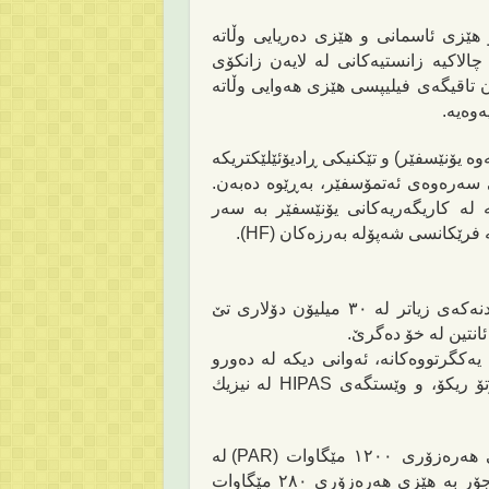
 هێزی ئاسمانی و هێزی ‌ده‌ریایی وڵاته‌
الاكیه‌ زانستیه‌كانی له‌ لایه‌ن زانكۆی
ن تاقیگه‌ی فیلیپسی هێزی هه‌وایی وڵاته‌
‌
وەیە
.
ه‌ یۆنێسفێر) و تێكنیكی ڕادیۆئێلێكتریكه‌
 سه‌ره‌وه‌ی ئه‌تمۆسفێر، به‌ڕێوه‌ ده‌به‌ن.
‌ له‌ كاریگه‌ریه‌كانی یۆنێسفێر
بە
‌ سه‌ر
ه‌ فرێكانسی شه‌پۆله‌ به‌رزه‌كان (HF)
.
بنكه‌كه‌ له‌ نیزیك گاكۆنا، له‌ ئالاسكا دامه‌زراوه‌. دامه‌زراندنه‌كه‌ی زیاتر له‌ ٣٠ میلیۆن دۆلاری تێ
كگرتووه‌كانه‌، ئه‌وانی دیكه‌ له‌ ده‌ورو
به‌ری بنكه‌ی چاودێری بۆشایی ئاسمانی ئارێسیبۆ‌ له‌ پۆرتۆ ریكۆ، و وێستگه‌ی HIPAS له‌‌ نیزیك
وێستگه‌ی لێكۆڵینه‌وه‌ی ئۆرووپی EISCAT به‌ وزه‌یه‌كی هه‌ره‌زۆری ١٢٠٠ مێگاوات (PAR) له‌
نیزیك ترۆمسۆ له‌ نۆروێژ جێگیركراوه‌. وێستگه‌یه‌كی هاوجۆر به‌ هێزی هه‌ره‌زۆری ٢٨٠ مێگاوات