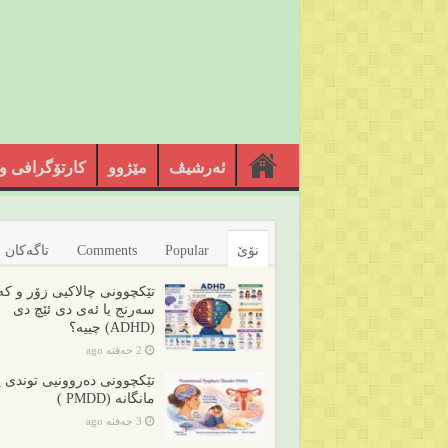
ئەرشیڤ
مێژوو
کارتۆگرافی و
نۆێ
Popular
Comments
تاگەکان
تێکچوونی چالاکیی زۆر و ک
سەرنج یا ئەی دی ئێچ دی
(ADHD) چییە؟
2 حەفتە ago
تێکچوونی دەروونیی توندی 
مانگانە (PMDD )
3 حەفتە ago