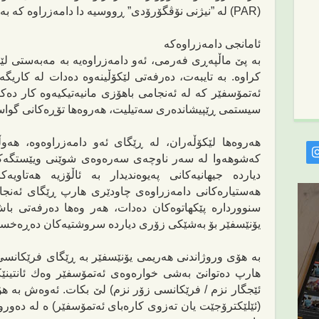
(PAR) له‌ ”نیژنی نۆڤگۆرۆدی” ڕووسیه‌ دا دامه‌زراوه‌ كه
بە
ئامانجی دامه‌زراوه‌كه‌
به‌ پێ ماڵپه‌ڕی فه‌رمی، ئه‌و دامه‌زراوه‌یه‌ به‌ مه‌به‌ستی لێك
کراوە
. به‌ تایبه‌ت،
دەرفەتی
لێكۆڵینه‌وه‌ ده‌دات له‌ كاریگه‌
ئه‌تمۆسفێر
کە لە ئەنجامی با
هۆزی مانیه‌تیكیه‌وه
کار دەکا
سیستمی ڕێپیشانده‌ری سه‌تیلیت، هه‌روه‌ها تۆڕه‌كانی گواستنه‌
هه‌روه‌ها لێكۆڵه‌ران، له‌ ڕێگای ئه‌و دامه‌زراوه‌وه‌، هه
كه‌شوهه‌وا
لە
‌ سه‌ر ناوچه‌ی سه‌ره‌وه‌ی
شوێنی ویێستگە
دیارده‌ جیهانیه‌
کانی پەیوەندیدار بە
‌ ئاڵۆزیه‌ هه‌تاو
یەکا
هه‌ستیاره‌كانی دامه‌زراوه‌ی چاودێری ها
ر
پ ڕێگای‌ ئه‌نجامی
سنوورداره‌ پێكهاتوه‌كان ده‌دات، هه‌ر وه‌ها
دەرفەتی
باش 
یۆنێسفێر بۆ به‌شێكی زۆری دیارده‌ سروشتیه‌كان
دەڕەخسێ
به‌ هۆی وروژاندنی هه‌ریمی یۆنێسفێر بە
ڕێگای
فرێكانسی 
هارپ ده‌توان
ێ
ئێجگار نزم / فرێكانسی زۆر نزم) لێ بكات. ئه‌وه‌ش‌ به‌ ه
(ئێلێكترۆجێت یان ته‌زوی كاره‌بای ئه‌تمۆسفێر)‌‌
ە
له‌ ده‌ور