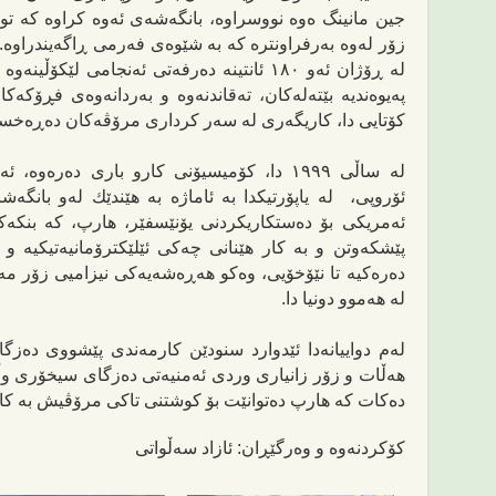
جین مانینگ ه‌وه‌ نووسراوه‌
،
بانگه‌شه‌ی ئه‌وه‌ كراوه‌ كه‌ 
زۆر له‌وه‌ به‌رفراونتره‌ كه‌ به‌ شێوه‌ی فه‌رمی ڕاگه‌یندراوه‌
له‌ ڕۆژان ئه‌و ١٨٠ ئانتینه‌ ده‌رفه‌تی ئه‌نجامی ل
په‌یوه‌ندیه‌ بێته‌له‌كان، ته‌قاندنه‌وه‌ و به‌ردانه‌وه‌ی فڕۆكه
كۆتایی دا، كاریگه‌ری له‌ سه‌ر كرداری مرۆڤه‌كان ده‌ڕه‌خسێ
له‌ ساڵی ١٩٩٩ دا، كۆمیسیۆنی كارو باری ده‌ره‌و
ئۆروپی،
لە ياپۆرتيکدا
به ئاماژه‌ به‌ هێندێك له‌و بانگه‌شان
ئه‌مریكی بۆ ده‌ستكاریكردنی یۆنێسفێر، هارپ، كه‌ بنكه‌كه‌
پێشكه‌وتن و به‌ كار هێنانی چه‌كی ئێلێكترۆمانیه‌تیكیه‌ و ئ
ده‌ره‌كیه‌ تا نێۆخۆیی، وه‌كو هه‌ڕه‌شه‌یه‌كی نیزامیی زۆر م
له‌ هه‌موو دونیا دا.
له‌م دواییانه‌دا ئێدوارد سنودێن كارمه‌ندی پێشووی ده‌زگ
هه‌ڵات و زۆر زانیاری وردی ئه‌منیه‌تی ده‌زگای سیخۆری وڵ
ده‌كات كه‌ هارپ ده‌توانێت بۆ كوشتنی تاكی مرۆڤیش به‌ كا
کۆکردنەوە و وەرگێڕان: ئازاد سەڵواتی