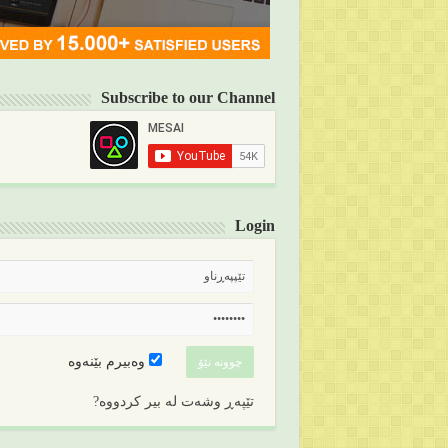
Subscribe to our Channel
Login
وەبیرم بێنەوە
تێپەڕ وشەت لە بیر کردووە?