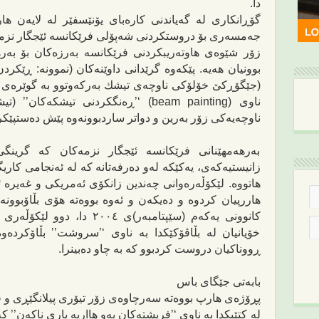
دا.‌
گۆڕان
کاری لە
گه‌یاندنی كاره‌بای یۆنێسفێر له‌ لایه‌ن هار
جه‌مسه‌ری بۆ دروستكردنی شه‌پۆلی فرێكانسه‌ ئێجگار نزمه‌كا
زۆر شێوه‌ی
هاوتەریبکردنی
فرێكانسه‌ به‌رزه‌كان بۆ به‌ر
بوونیان هه‌یه‌. پێكه‌وه‌ گرێدانی داوێنه‌كان (نموونه‌: ڕێكر
(جێگۆڕك
ێ
خۆلۆكی ناوچه‌ی تیشك به‌ركه‌وتوو به‌ گوێره‌ی فر
ناوی (beam painting) ‘’ڕه‌نگكردنی تی
شکەکان
’’ (ت
یش
ناوچه‌یه‌كی زۆر به‌رین و دواتر ساردبوونه‌وه‌ پێش ده‌ستپێك
به‌رهه‌مهێنانی فرێكانسه‌ ئێجگار نزمه‌كان كه‌ گرینگی‌
زانیستیه‌كه‌ی، یه‌كێكه‌ له‌و ده‌رفه‌تانه‌‌‌ كه‌
لە ئەنجامی
كاریگ
هاتووه‌. لێكۆڵه‌ره‌وانی چه‌ندین زانكۆی ئه‌مریكی و غه‌یره
هاررپیان كردوه‌ و ده‌یكه‌ن و ئه‌وه‌ بووه‌ته‌ هۆی بڵاۆبوونه‌وه
كانوونی یه‌كه‌م (سێپتامبه‌ر)ی ٤
خۆیانیان له‌ بڵاڤۆكێكدا به‌ ناوی ‘’سروشت’’ بڵاۆكرده‌وه‌
ڕووناكیان دروست كردبوو كه‌ به‌ چاو ده‌بینرا.
بابه‌تی‌ جێگای باس
پڕۆژه‌ی هارپ بووه‌ته‌ سه‌رچاوه‌ی زۆر تیۆری پیلانگێڕی و 
له‌ كتێبكدا به‌ ناوی ‘’فریشته‌كان به‌و ها
ا