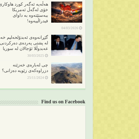
هەڵەیە ئەگەر کورد هاوکاری
خۆی لەگەڵ ئەمریکا
ببەستێتەوە بە داوای
فیدراڵییەوە!
04/03/2026
گێڕانەوەی ئەبدۆلحەلیم خەد
لە پشتی پەردەی دەرکردنی
عەبدوڵلا ئۆجالان لە سوریا
30/03/2025
چی لەبارەی خەزێنە
دزراوەکەی زێویە دەزانی؟
25/11/2024
Find us on Facebook