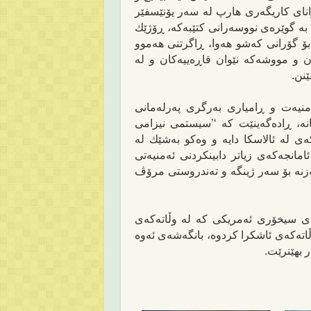
توانای كاریگه‌ری هارپ له‌ سه‌ر یۆنێسفێر
. به‌ گوێره‌ی نووسه‌رانی كتێبه‌كه‌، ڕۆژێك
ێكۆڵینه‌وه‌ بۆ گۆرانی كه‌شو هه‌وا، ڕاگرتنی هه‌موو
‌كان و مووشه‌كه‌ نێوان قاڕه‌ییه‌كان و له‌
ن
ن
.
ه‌، ئه‌منیه‌ت و ڕامیاری به‌رگری په‌رله‌مانی
ه‌،
ڕادەگەینێت
كه‌ ‘’سیستمی نیزامی
ی له‌ ئالاسكا دایه‌ و وه‌كو به‌شێك له‌
امانجه‌كه‌ی زیاتر دابینكردنی ئه‌منیه‌تی
ه‌زنه‌ بۆ سه‌ر ژینگه‌ و ته‌ندروستی مرۆڤ
ای سیخۆری ئه‌مریكی كه‌ له‌ وڵاته‌كه‌ی
اته‌كه‌ی
ئاشکرا
كرد‌وه‌
،
بانگه‌شه‌ی ئه‌وه‌
ر بهێنرێت.