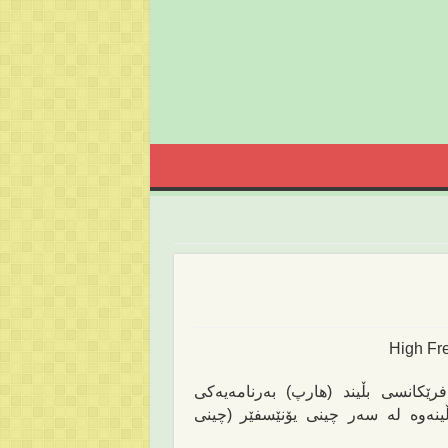
High Fr
فرێكانسی بڵیند (هارپ) به‌رنامه‌یه‌كی
ینه‌وه‌ له‌ سه‌ر چینی یۆنێسفێر (چینی