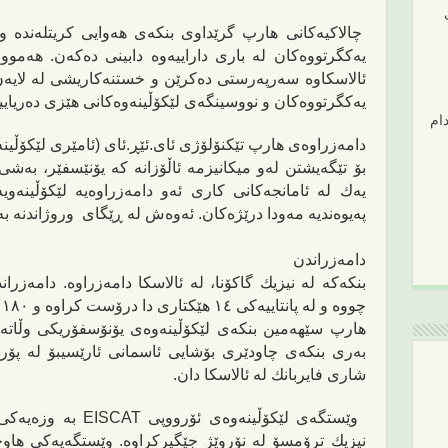
چالاكیه‌كانی هارپ گرێداوی بنكه‌ی هه‌وایی كریتله‌نده‌ و
یه‌كگرتووه‌كان‌
لە
بار
ی
‌ داراییه‌
وە
‌ دابین
ی
ده‌كه‌ن. هه‌موو چ
ئالاسكاوه‌ سه‌رپه‌رستی ده‌كرێن و خستنه‌كاریشی له‌ لایه‌
یه‌كگرتووه‌كان و نووسینگه‌ی لێكۆڵینه‌وه‌كانی هێزی ده‌ریاییه‌‌
ام
دامه‌زراوه‌ی هارپ تێكنۆلۆژی ئای.ئێڕ.ئای (ئامێری لێكۆڵینه‌و
بۆ تێگه‌یشتن له‌و میكانیزمه‌ ئاڵۆزانه‌ كه‌ یۆنێسفێر،‌ به‌شی
یه‌ك له‌ ئامانجه‌كان
ی کاری ئەو دامەزراوەیە
لێكۆڵینه‌و
یە
په‌یوه‌ندیه‌ مه‌ودا درێژه‌كان.
ئەوەش لە ڕێگای وروژاندنە
‌ ب
دامه‌زراندن
چووه و له‌ پانتاییه‌كی ١٤ هێكتاری دا درۆست كراوه‌ و ١٨٠ ئانتین له‌ خۆ ده‌گرێ‌.
هارپ سێهه‌مین بنكه‌ی لێكۆڵینه‌وه‌ی یۆنۆسفۆریكی وڵاته‌ یه‌
شاری فایربانك له‌ ئالاسكا
دان
‌.