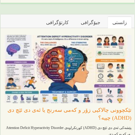
زانستی
جیۆگرافی
کارتۆگرافی
تێکچوونی چالاکیی زۆر و کەمی سەرنج یا ئەی دی ئێچ دی
(ADHD) چییە؟
پێشەکی ئەی دی ئێچ دی (ADHD) کورتکراوەی Attention Deficit Hyperactivity Disorder
ـە، کە بە کوردی …