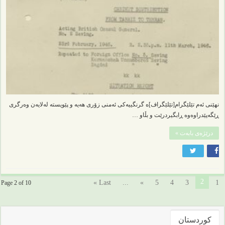
نهێنی ئەم تێلێگرام[تێلێگراف]ە گرنگییەکی ئەمنی زۆری هەیە و پێویستە لەلایەن وەرگری
ڕێگەپێدراوەوە ڕابگیردرێت و بڵاو …
درێژەی بابەت »
2
Last »
...
»
5
4
3
1
Page 2 of 10
کوردستان