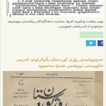
نهێنی سۆڤیەت بۆ هاوڕێ باقرۆف سەبارەت بە هەنگاوەکانی ڕێکخستنی بزووتنەوەی
جیاییخوازی لە ئازەربایجانی باشووری و …
درێژەی بابەت »
حەوتوونامەی ڕۆژی کوردستان بڵاوکراوەی فەرمی
حکوومەتی دووهەمی شەیخ مەحموود