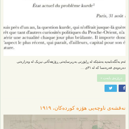
ئەم بەڵگەنامەیە بەشێکە لە ڕاپۆرتی بەرپرسایەتی ڕۆژهەڵاتی نیزیک لە وەزارەتی
دەرەوەی فەرەنسا کە لە ٣١ی …
درێژەی بابەت »
نەقشەی ناوچەیی هۆزە کوردەکان، ١٩١٩