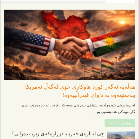
هەڵەیە ئەگەر کورد هاوکاری خۆی لەگەڵ ئەمریکا
ببەستێتەوە بە داوای فیدراڵییەوە!
لە سیاسەتی نێودەوڵەتیدا شتێکی بنەڕەتی هەیە کە زۆرجار لە یاد دەچێت: هیچ
گارانتییەکی هەمیشەیی بۆ …
درێژەی بابەت »
چی لەبارەی خەزێنە دزراوەکەی زێویە دەزانی؟