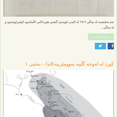
نەم نەقشەیە لە ساڵی ١٩١٦ لە لایەن ناوەندی گشتی هێزەکانی ئاڵمانەوە کێشراوەتەوە و
لە ساڵی …
درێژەی بابەت »
کورد لە لەوحە گڵییە سوومێرییەکاندا – بەشی ١