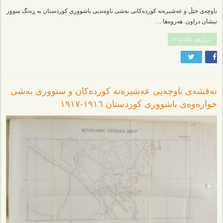
ناوچەی خێڵ و عەشیرەتە کوردەکانی بەشی ناوەندیی باشووری کوردستان بە ڕەنگ سوور
نیشان دراون. هەروەها …
درێژەی بابەت »
نەقشەی ناوچەیی عەشیرەتە کوردەکان و سنووری بەشی
خوارەوەی باشووری کوردستان ١٩١٦-١٩١٧