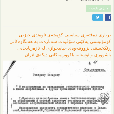
درێژەی بابەت »
بڕیاری دەفتەری سیاسیی کۆمیتەی ناوەندی حیزبی
کۆمۆنیستی یەکێتی سۆڤیەت سەبارەت بە هەنگاوەکانی
ڕێکخستنی بزووتنەوەی جیاییخوازی لە ئازەربایجانی
باشووری و ئۆستانە باکوورییەکانی دیکەی ئێران