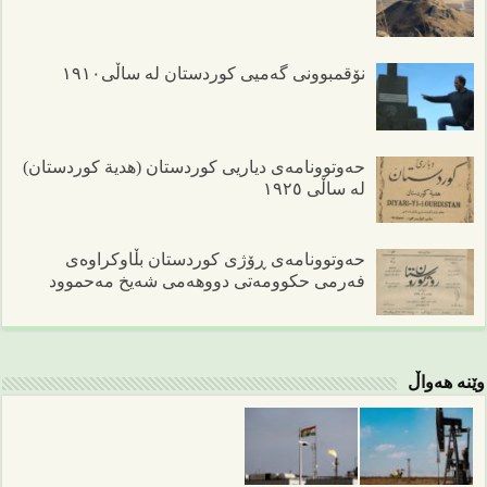
نۆقمبوونی گەمیی کوردستان لە ساڵی١٩١٠
حەوتوونامەی دیاریی کوردستان (هدیة کوردستان)
لە ساڵی ١٩٢٥
حەوتوونامەی ڕۆژی کوردستان بڵاوکراوەی
فەرمی حکوومەتی دووهەمی شەیخ مەحموود
وێنە هەواڵ