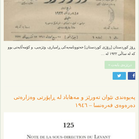
ڕۆژ کوردستان [ڕۆژی کوردستان] حەتوونامەیەکی ڕامیاری، وێژەیی، و کۆمەڵایەتی بوو
کە لە ساڵی ١٩٢٢ لە …
درێژەی بابەت »
پەیوەندی نێوان تەورێز و مەهاباد لە ڕاپۆرتی وەزارەتی
دەرەوەی فەرەنسا – ١٩٤٦