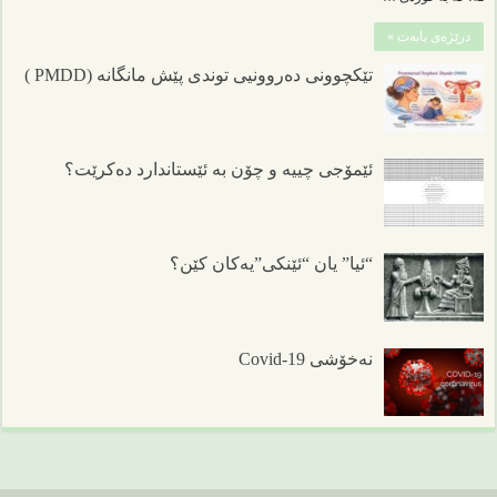
درێژەی بابەت »
تێکچوونی دەروونیی توندی پێش مانگانە (PMDD )
ئێمۆجی چییە و چۆن بە ئێستاندارد دەکرێت؟
“ئیا” یان “ئێنکی”یەکان کێن؟
نەخۆشی Covid-19