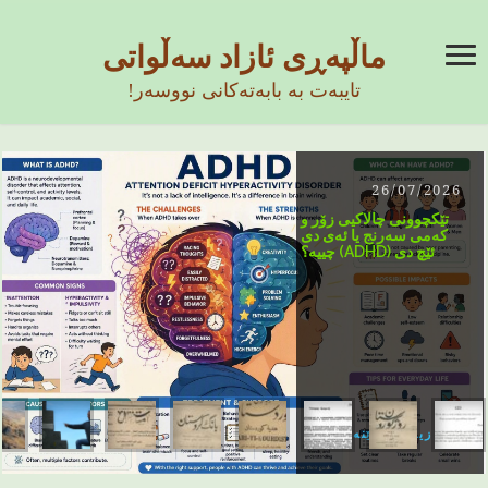
ماڵپەڕی ئازاد سەڵواتی
تایبەت بە بابەتەکانی نووسەر!
26/07/2026
تێکچوونی چالاکیی زۆر و
کەمی سەرنج یا ئەی دی
ئێچ دی (ADHD) چییە؟
زیاتر بخوێنەوە ...