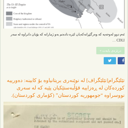
ئەم دوو لەوحەیە کە وەرگێڕانەکەیان لێرە دادەنم بەو ژمارانە کە بۆیان دانراوە لە سەر
CDLI …
درێژەی بابەت »
تێلێگرام[تێلێگراف] لە نوێنەری بریتانیاوە بۆ کابینە: دەورییە
کوردەکان لە ڕەزاییە قۆڵبەستێکیان پێیە کە لە سەری
نووسراوە “جومهوریە کوردستان” (کۆماری کوردستان).