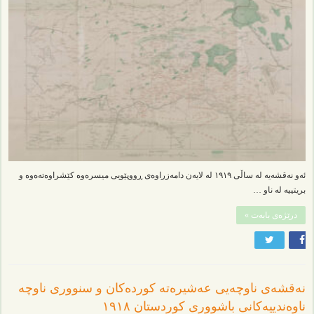
ئەو نەقشەیە لە ساڵی ١٩١٩ لە لایەن دامەزراوەی ڕووپێویی میسرەوە کێشراوەتەەوە و
بریتییە لە ناو …
درێژەی بابەت »
نەقشەی ناوچەیی عەشیرەتە کوردەکان و سنووری ناوچە
ناوەندییەکانی باشووری کوردستان ١٩١٨