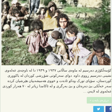
کۆمەڵکۆژی دەرسیم لە ماوەی ساڵانی ١٩٣٧ و ١٩٣٩ دا لە ناوچەی عەلەوی
نشینی دەرسیم ڕووی داوە. دوای سەرکوتی شۆڕشی کوردان لە باکووری
کوردستان، سۆپای تورک وەکو ئادەت و خووی هەمیشەییان هێرشیان کردە
سەر خەڵکی بێ دەرەتان و بێ بەرگری و لە ئاکامدا زیاتر لە ٧٠ هەزار کوردی
عەلەوی لە لایەن …
درێژەی بابەت »