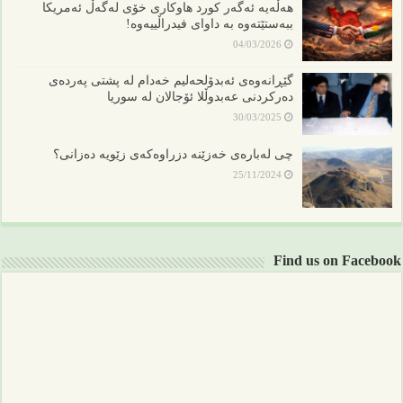
هەڵەیە ئەگەر کورد هاوکاری خۆی لەگەڵ ئەمریکا
ببەستێتەوە بە داوای فیدراڵییەوە!
04/03/2026
گێڕانەوەی ئەبدۆلحەلیم خەدام لە پشتی پەردەی
دەرکردنی عەبدوڵلا ئۆجالان لە سوریا
30/03/2025
چی لەبارەی خەزێنە دزراوەکەی زێویە دەزانی؟
25/11/2024
Find us on Facebook