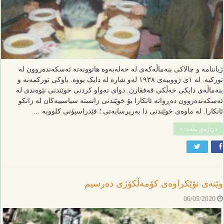
ژیاننامە و چالاکی بنەماڵەکەی لە حەلەبەوە هاتوونەتە ئەسکەندەروون لە
تورکیە. لە ١ی ژووییەی ١٩٣٨ لەو شارە لە دایک بووە. باوکی تورکمەنە و
بنەماڵەی دایکی خەڵکی قەفقازن. دوای تەواو کردنی خوێندنی نێوەندی لە
ئەسکەندەروون دەڕواتە ئانکارا بۆ خوێندنی زانستە سیاسییەکان لە زانکو
ئانکارا. لە ماوەی خوێندنی دا بەرپرسایەتی ؛ فێدراسیۆنی کلووبه …
درێژەی بابەت »
وێنەی نۆێکراوەی کۆمەڵکۆژی دەرسیم
06/05/2020