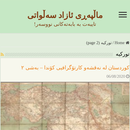
ماڵپەڕی ئازاد سەڵواتی
تایبەت بە بابەتەکانی نووسەر!
Home
/
تورکیە (page 2)
تورکیە
کوردستان لە نەقشەو کارتۆگرافیی کۆندا – بەشی ٢
06/08/2020