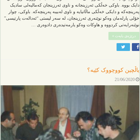
دایک بووە. باوکی خەڵکی ئەرزینجانە و ناوی ئەرزینجان کەمالیەلی سادیک
پەرینچەکە و دایکی خەڵکی ماڵاتیایە و ناوی لەبیبە پەرینچەکە. باوکی، چوار
خۆلی پارلەمان وەکو نوێنەری ئەرزینجان، لە سەر لیستی “ئەدالەت پارتیسی”
نوێنەرایەتی کردووە و هاوکات وەکو یارمەتیدەری دادوەری …
درێژەی بابەت »
یاڵچین کووچووک کێیە؟
21/06/2020