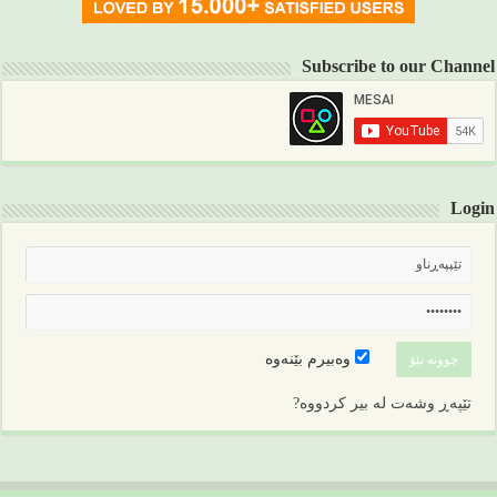
Subscribe to our Channel
Login
وەبیرم بێنەوە
تێپەڕ وشەت لە بیر کردووە?