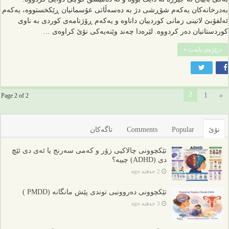
بەدرخانەکان یەکەم شۆڕشی دژ بە دەسەڵاتی عۆسمانیان ڕێکخستووە، یەکەم
ئەلفۆبێ لاتینی زمانی کوردییان داناوە و یەکەم ڕۆژنامەی کوردی بە ناوی
کوردستانیان دەر کردووە. لێرەدا چەند وێنەیەکی نۆێ کراوەی …
درێژەی بابەت »
2
1
«
Page 2 of 2
نۆێ
Popular
Comments
تاگەکان
تێکچوونی چالاکیی زۆر و کەمی سەرنج یا ئەی دی ئێچ
دی (ADHD) چییە؟
2 حەفتە ago
تێکچوونی دەروونیی توندی پێش مانگانە (PMDD )
3 حەفتە ago