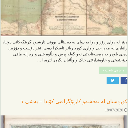
ڕۆژ لە دوای ڕۆژ و دوا بە دوای بە دیجیتاڵی بوونی ئارشیوە گرینگەکانی دونیا،
زانیاری لە مەڕ جێ و واری کورد زیاتر ئاشکرا دەبێ. ئیتر دۆست و دۆژمن
دەبێ باوەڕ بە ڕەسەنایەتی ئەو گەلە پرش و بڵاوە بێنێ و ڕیز لە مافی
خۆجێیەتی و خاوەندارێتی خاک و وڵاتیان بگرن. لێرەدا …
درێژەی بابەت »
کوردستان لە نەقشەو کارتۆگرافیی کۆندا – بەشی ١
18/07/2020