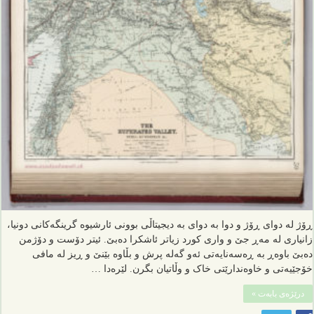
ڕۆژ لە دوای ڕۆژ و دوا بە دوای بە دیجیتاڵی بوونی ئارشیوە گرینگەکانی دونیا،
زانیاری لە مەڕ جێ و واری کورد زیاتر ئاشکرا دەبێ. ئیتر دۆست و دۆژمن
دەبێ باوەڕ بە ڕەسەنایەتی ئەو گەلە پرش و بڵاوە بێنێ و ڕیز لە مافی
خۆجێیەتی و خاوەندارێتی خاک و وڵاتیان بگرن. لێرەدا …
درێژەی بابەت »