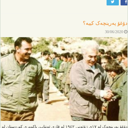
دۆغۆ پەرینچەک كییە؟
30/06/2020
دۆغۆ پەرینچەک لە ١٧ی ژۆئەنی ١٩٤٢ لە قازی ئەنتاب، باکووری کوردستان لە