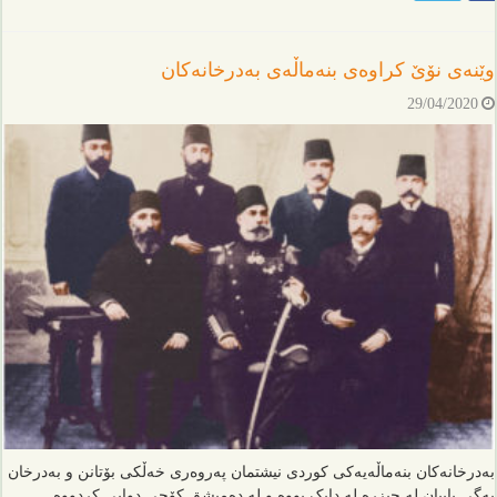
وێنەی نۆێ کراوەی بنەماڵەی بەدرخانەکان
29/04/2020
بەدرخانەکان بنەماڵەیەکی کوردی نیشتمان پەروەری خەڵکی بۆتانن و بەدرخان
بەگی بابیان لە جیزرە لە دایک بووە و لە دەمیشق کۆچی دوایی کردووە.