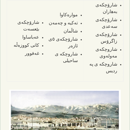
شارۆچکەی
بەهاران
موارەکاوا
شارۆچکەی
شارۆچکەی
تەکیه ‌و چەمەن
سەعدی
بێعسەت
شاڵمان‌
شارۆچکەی
عەباساوا
شارۆچکەی ٥ی
زاگرۆس
کانی کووزەڵە
ئازەر
شاروچکەی
غەفوور‌‌
شاروچکه ی
مەولەوی
ساحیلی
شاروچکه ی په
ردیس