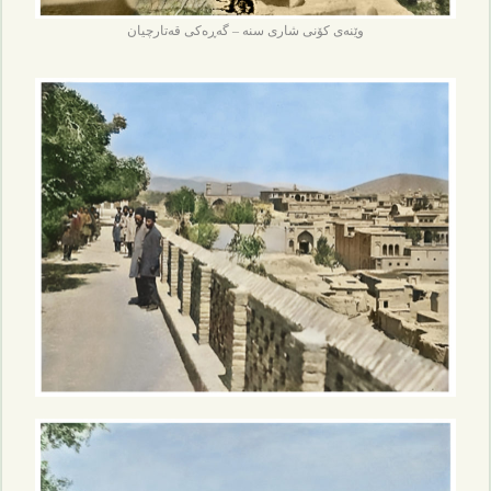
وێنەی کۆنی شاری سنە – گەڕەکی قەتارچیان