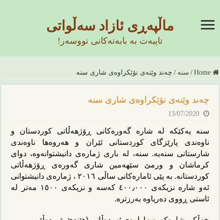
ماڵپەڕی ئازاد سەڵواتی
تایبەت بە بابەتەکانی نووسەر!
Home
/
سنە
/
چەند وێنەی نۆێکراوەی شاری سنە
چەند وێنەی نۆێکراوەی شاری سنە
13/07/2020
سنە یەکێکە لە شارە گەورەکانی ڕۆژھەڵاتی کوردستان و
ناوەندی پارێزگای کوردستانی ئێران و هەروەها ناوەندی
شارستانی سنەیە‌. سنە، لە باری ژمارەی دانیشتوانەوە، دوای
کرماشان و ورمێ سێهەمین شاری گەورەی ڕۆژهەڵاتی
کوردستانه‌. بە پێی ئامارەکانی ساڵی ٢٠١٦ ، ژمارەی دانیشتوانی
ئەو شارە نزیکەی ٤٠٠٫٠٠٠ کەسە و نزیکەی ١٥٠٠ مەتر لە
ئاستی ڕووی دەریاوه بەرزترە.
خەڵکی شارەکە بە زاراوەی ئەردەڵانی (هێندێ پێی دەڵێن