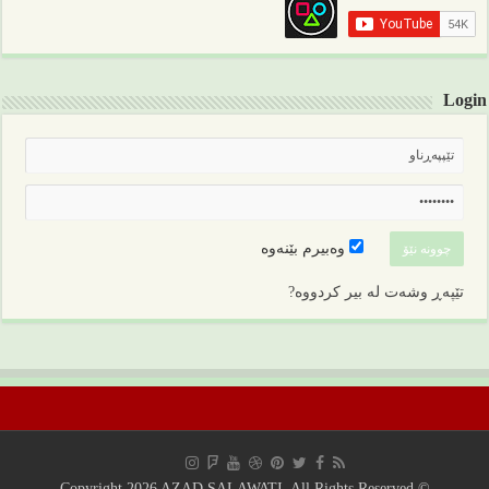
Login
وەبیرم بێنەوە
تێپەڕ وشەت لە بیر کردووە?
© Copyright 2026 AZAD SALAWATI, All Rights Reserved