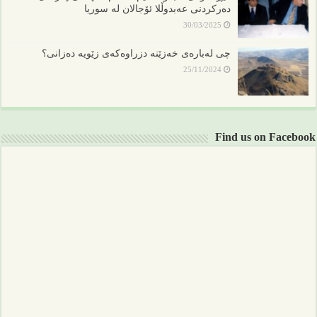
دەرکردنی عەبدوڵلا ئۆجالان لە سوریا
30/03/2025
چی لەبارەی خەزێنە دزراوەکەی زێویە دەزانی؟
25/11/2024
Find us on Facebook