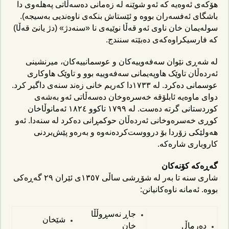
ھۆکەی ئەوەیە کە ئەو شوێنە لە زەمانی دەسەڵاتی پەھلەوی دا
باشگای ئەفسەران بووە و ئێستاش بنکەی ناوەندیی بەسیجە).
سولەیمان خان ناوی ئەو قەڵا نوێیەی نا «سنەدژ» (دژ یانێ قەڵا)
کە فارسیکراوەکەی دەبێتە سنندج.
لە شەڕی نێوان سەفەوییەکان و عوسمانییەکان، میرنشینی
ئەردەڵان تاوێک ھاوپەیمانی سەفەوییە بوو و تاوێک ھاوکاری
عوسمانی دەکرد. لە ١٧٣٣دا کەریم خانی زەند سنەی داگیر کرد.
دوای ماوەیە ئابلۆقە خەسرەوخان دەسەڵاتی ئەو بەشەی
کوردستانی گرتە دەست. لە ١٧٩٩ تاکوو ١٨٢٤ ئەمانوڵاخان
کوڕی خەسرەوخانی ئەردەڵان حوکمڕانی دەکرد لە سنەدا. ئەو
ھەولێکی زۆردا بۆ درووست‌کردەنەوە و بەرەو پێش‌بردنی
کاروباری شارەکە.
گەڕەکە کۆنەکان
شاری سنە تا بەر لە شۆڕشی ساڵی ١٣٥٧ی ئێران ٢٩ گەڕەکی
بووە. ئەمانە ناوەکانیانن:
جاڕ نەسڕوڵڵا
شێخان
دەرماڵ
خان