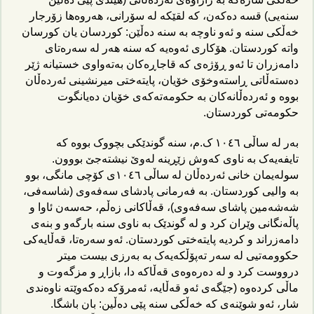
سنەیی) قسە دەکەن، کە لقێکە لە سۆرانی، هەروەها زۆرجار
خەڵکی سنە و ئەو ناوچە بە سنە دەڵێن: کوردسان یان کورسان
واتە کوردستان. هۆکاری ئەوەیە کە سنە هەر لە سەرەتای
دامەزران تا ئەو ڕۆژەی کە قاجاڕەکان بەتەواوی خستیانە ژێر
دەستەڵاتی ڕاستەوخۆی خۆیان، پایتەختی میرنشینی ئەردەڵان
بووە و ئەردەڵانەکان بە حکومەتەکەی خۆیان دەیانگوت
حکومەتی کوردستان.
بەر لە ساڵی ١٠٤٦ ک.م، سنە گوندێکی بچووک بووە کە
تایفەیەک بە ناوی کەوش زێڕینە لەوێ نیشتەجێ بووون.
سولەیمان خانی ئەردەڵان لە ساڵی ١٠٤٦ی کۆچی مانگی، بوو
بە والیی کوردستان. بە فەرمانی پادشای سەفەوی (شاسەفی،
شەشەمین پاشای سەفەوی)، قەڵاکانی زەڵم، حەسەن ئاوا و
پاڵەنگانی وێران کرد و لە گوندێک بە ناوی سنە بارگەو و بنەی
دامەزراند و کردیە پایتەختی کوردستان. ئەو سەرەتا، قەڵایەکی
حکوومەتیی لە سەر تەپۆڵکەیەک بە بەرزی بیست میتر
درووست کرد و لە دەرەوەی قەڵاکە دا، بازاڕ و مزگەوت و
ماڵی کردەوە (جێگەی ئەو قەڵایە، ئەمرۆکە دەکەوێتە ناوەندی
شار، ئەو شوێنەی کە خەڵکی سنە پێی دەڵین: بان باشگا.