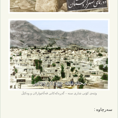
وێنەی کۆنی شاری سنە – گەڕەکەکانی قەڵاچوارلان و وەکێڵ
سەرچاوە :