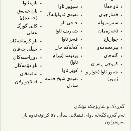
تازه ئاوا
ناو قەڵا
سپوور ئاوا
بان خەنەق
قەتارچیان
تەپەی ئەولیابەگ
(خەندەق)
سەرتەپۆڵە
حاجی ئاوا
کانی گورگ
ئاغەزەمان
شەریف ئاوا
عەلی
چوارباخ
فەیز ئاوا
ناو کرماجەکان
پیرمحەمەو
کەڵەکە جاڕ
چقڵی چەقان
گلەخان
پردبەند (نیزام
دوڕاجییەکان
ئاوا)
کووچی ڕەزان
ناو دۆمەکان
کوێر ئاوا
جەور ئاوا (خوار و
تەقتەقان
ژوور)
تەپەی شێخ حەمە
قه‌لاچوارلان
سادق
گەڕەک و شارۆچکە نوێکان
ئەم گەڕەکگەلە دوای ئینقلابی ساڵی ٥٧ کراونەتەوە یان
پەرەدراون :